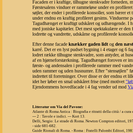
Facaden er i kraftige, tilhugne stenkvadre forneden, m
Førstesalens vinduer er rammeløse under en profileret
søjler, der ender i profilerede konsoller, som bærer et 
under endnu en kraftig profileret gesims. Vinduerne p
Tagudhænget er kraftigt udskåret og udhængende. I hve
med joniske kapitæler. Det mest spektakulære er den
lodrette og vandrette, udskårne og profilerede konsol
Efter denne facade
knækker gaden lidt
og
den næs
karré. Det er en lyst pudset bygning i 4 etager og 6 fa
lodret række tilhugne stenkvadre, som antyder, at hus
af en hjørneforstærkning. Tagudhænget foroven er imid
første- og andensalen i profilerede rammer med vandrett
uden rammer og uden husnumre. Efter "stensøjlen" føl
indrettet til forretninger. Over disse er der endnu et l
idet her løber en smal udskåret frise (med motivet
"lø
Ejendommens hovedfacade i 4 fag vender ud mod
Vi
Litteratur om Via del Pavone:
Atlante di Roma Antica : Biografia e ritratti della città / a cu
--- 2 : Tavole e indici. --- Kort 13.
Delli, Sergio: Le strade di Roma. Newton Compton editori, 19
- side 681-682.
Guide Rionali di Roma. - Roma : Fratelli Palombi Editori, 198