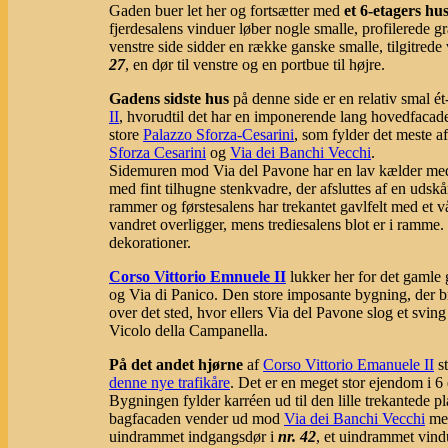
Gaden buer let her og fortsætter med
et 6-etagers hu
fjerdesalens vinduer løber nogle smalle, profilerede gr
venstre side sidder en række ganske smalle, tilgitrede
27
, en dør til venstre og en portbue til højre.
Gadens sidste hus
på denne side er en relativ smal é
II
, hvorudtil det har en imponerende lang hovedfacad
store
Palazzo Sforza-Cesarini
, som fylder det meste 
Sforza Cesarini
og
Via dei Banchi Vecchi
.
Sidemuren mod Via del Pavone har en lav kælder med et
med fint tilhugne stenkvadre, der afsluttes af en udskå
rammer og førstesalens har trekantet gavlfelt med et v
vandret overligger, mens trediesalens blot er i ramme
dekorationer.
Corso Vittorio Emnuele II
lukker her for det gamle 
og Via di Panico. Den store imposante bygning, der b
over det sted, hvor ellers Via del Pavone slog et sving
Vicolo della Campanella.
På det andet hjørne
af
Corso Vittorio Emanuele II
st
denne nye trafikåre
. Det er en meget stor ejendom i 6
Bygningen fylder karréen ud til den lille trekantede p
bagfacaden vender ud mod
Via dei Banchi Vecchi
med
uindrammet indgangsdør i
nr. 42
, et uindrammet vin