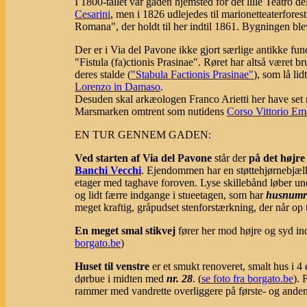
I 1800-tallet var gaden hjemsted for det lille Teatro de
Cesarini
, men i 1826 udlejedes til marionetteaterfore
Romana", der holdt til her indtil 1861. Bygningen ble
Der er i Via del Pavone ikke gjort særlige antikke fun
"Fistula (fa)ctionis Prasinae". Røret har altså være
deres stalde (
"Stabula Factionis Prasinae"
), som lå li
Lorenzo in Damaso
.
Desuden skal arkæologen Franco Arietti her have set 
Marsmarken omtrent som nutidens
Corso Vittorio Em
EN TUR GENNEM GADEN:
Ved starten af Via del Pavone
står der
på det højre
Banchi Vecchi
. Ejendommen har en støttehjørnebjælk
etager med taghave foroven. Lyse skillebånd løber un
og lidt færre indgange i stueetagen, som har
husnumr
meget kraftig, gråpudset stenforstærkning, der når op t
En meget smal stikvej
fører her mod højre og syd in
borgato.be
)
Huset til venstre
er et smukt renoveret, smalt hus i 4
dørbue i midten med
nr. 28
. (
se foto fra borgato.be
). 
rammer med vandrette overliggere på første- og andens