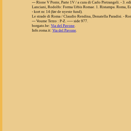
--- Rione V Ponte, Parte 1V / a cura di Carlo Pietrangeli. - 3. edi
Lanciani, Rodolfo: Forma Urbis Romae. 1. Ristampa. Roma, Ed
- kort nr. 14 (før de nyeste fund).
Le strade di Roma / Claudio Rendina, Donatella Paradisi. - R
--- Voume Terzo : P-Z. ----- side 977.
borgato.be:
Via del Pavone
.
Info.roma.it:
Via del Pavone
.