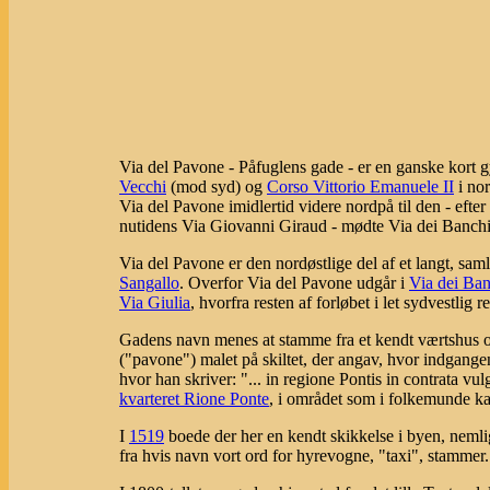
Via del Pavone - Påfuglens gade - er en ganske kort 
Vecchi
(mod syd) og
Corso Vittorio Emanuele II
i no
Via del Pavone imidlertid videre nordpå til den - efter
nutidens Via Giovanni Giraud - mødte Via dei Banch
Via del Pavone er den nordøstlige del af et langt, samle
Sangallo
. Overfor Via del Pavone udgår i
Via dei Ban
Via Giulia
, hvorfra resten af forløbet i let sydvestlig 
Gadens navn menes at stamme fra et kendt værtshus o
("pavone") malet på skiltet, der angav, hvor indgange
hvor han skriver: "... in regione Pontis in contrata vu
kvarteret Rione Ponte
, i området som i folkemunde ka
I
1519
boede der her en kendt skikkelse i byen, nemli
fra hvis navn vort ord for hyrevogne, "taxi", stammer.