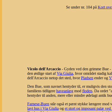
Se under nr. 104 på
Kort ove
Vicolo dell'Arcaccio
- Gyden ved den grimme Bue - er
den østlige start af
Via Giulia
, hvor området stadig ka
dell'Arcaccio netop det sted, hvor
Pladsen
ender og
V
Den Bue, som navnet hentyder til, er muligvis den st
familiens tidligere
haveanlæg
mod
floden
. Da ordet "a
hentyder til anden, mere eller mindre ødelagt antik bu
Farnese-Buen
står også et pænt stykke længere mod v
lavt hus i Via Giulia
og
et stort og imposant palæ ved