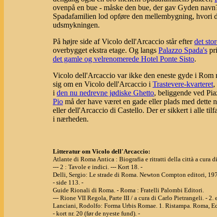
ovenpå en bue - måske den bue, der gav Gyden navn? - 
Spadafamilien lod opføre den mellembygning, hvori 
udsmykningen.
På højre side af Vicolo dell'Arcaccio står efter
det sto
overbygget ekstra etage. Og langs
Palazzo Spada's
pri
det gamle og velrenomerede Hotel Ponte Sisto
.
Vicolo dell'Arcaccio var ikke den eneste gyde i Rom 
sig om en Vicolo dell'Arcaccio i
Trastevere-kvarteret
,
i
den nu nedrevne jødiske Ghetto
, beliggende ved Pia
Pio
må der have været en gade eller plads med dette na
eller dell'Arcaccio di Castello. Der er sikkert i alle ti
i nærheden.
Litteratur om Vicolo dell'Arcaccio:
Atlante di Roma Antica : Biografia e ritratti della città a cur
--- 2 : Tavole e indici. --- Kort 18. -
Delli, Sergio: Le strade di Roma. Newton Compton editori, 19
- side 113. -
Guide Rionali di Roma. - Roma : Fratelli Palombi Editori.
--- Rione VII Regola, Parte III / a cura di Carlo Pietrangeli. - 2. 
Lanciani, Rodolfo: Forma Urbis Romae. 1. Ristampa. Roma, Ed
- kort nr. 20 (før de nyeste fund). -