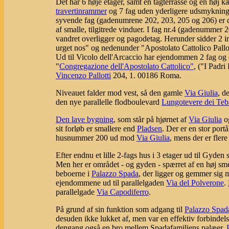
Det har 6 høje etager, samt en tagterrasse og en høj k
travertinrammer
og 7 fag uden yderligere udsmykning. I
syvende fag (gadenumrene 202, 203, 205 og 206) er de
af smalle, tilgitrede vinduer. I fag nr.4 (gadenumme
vandret overligger og pagodetag. Herunder sidder 2 in
urget nos" og nedenunder "Apostolato Cattolico Pallo
Ud til Vicolo dell'Arcaccio har ejendommen 2 fag og e
"
Congregazione dell'Apostolato Cattolico"
, ("I Padri
Vincenzo Pallotti
204, 1. 00186 Roma.
Niveauet falder mod vest, så den gamle
Via Giulia
, d
den nye parallelle flodboulevard
Lungotevere dei Teb
Den lave bygning
, som står på hjørnet af
Via Giulia
og
sit forløb er smallere end
Pladsen
. Der er en stor por
husnummer 200 ud mod
Via Giulia
, mens der er fler
Efter endnu et lille 2-fags hus i 3 etager ud til Gyde
Men her er området - og gyden - spærret af en høj sme
beboerne i
Palazzo Spada
, der ligger og gemmer sig 
ejendommene ud til parallelgaden
Via del Polverone
.
parallelgade
Via Capodiferro
.
På grund af sin funktion som adgang til
Palazzo Spad
desuden ikke lukket af, men var en effektiv forbinde
dengang også en bro mellem Spadafamiliens palæer,