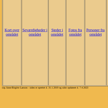
Kort over
Seværdigheder i
Steder i
Fotos fra
Personer fra
området
området
området
området
området
cop.Anne-Birgitte Larsson - siden er oprettet d. 31.1.2019 og sidst opdateret d. 7.4.2023