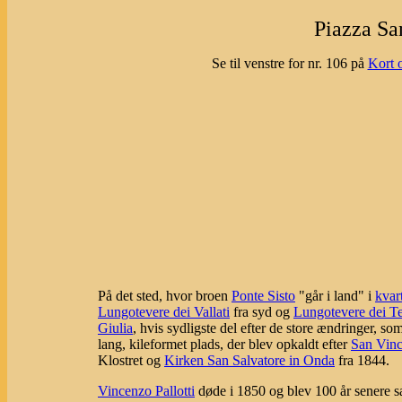
Piazza Sa
Se til venstre for nr. 106 på
Kort 
På det sted, hvor broen
Ponte Sisto
"går i land" i
kvar
Lungotevere dei Vallati
fra syd og
Lungotevere dei Te
Giulia
, hvis sydligste del efter de store ændringer, so
lang, kileformet plads, der blev opkaldt efter
San Vinc
Klostret og
Kirken San Salvatore in Onda
fra 1844.
Vincenzo Pallotti
døde i 1850 og blev 100 år senere sa