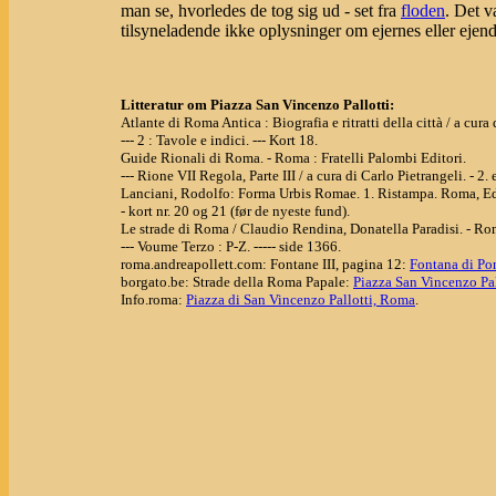
man se, hvorledes de tog sig ud - set fra
floden
. Det v
tilsyneladende ikke oplysninger om ejernes eller eje
Litteratur om Piazza San Vincenzo Pallotti:
Atlante di Roma Antica : Biografia e ritratti della città / a cu
--- 2 : Tavole e indici. --- Kort 18.
Guide Rionali di Roma. - Roma : Fratelli Palombi Editori.
--- Rione VII Regola, Parte III / a cura di Carlo Pietrangeli. - 2.
Lanciani, Rodolfo: Forma Urbis Romae. 1. Ristampa. Roma, Ed
- kort nr. 20 og 21 (før de nyeste fund).
Le strade di Roma / Claudio Rendina, Donatella Paradisi. - R
--- Voume Terzo : P-Z. ----- side 1366.
roma.andreapollett.com: Fontane III, pagina 12:
Fontana di Pon
borgato.be: Strade della Roma Papale:
Piazza San Vincenzo Pal
Info.roma:
Piazza di San Vincenzo Pallotti, Roma
.