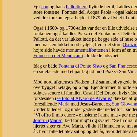
Før
han
og hans
Pallottinere
flyttede hertil, kaldtes d
store fontæne, Fontana dell'Acqua Paola - også kalde
ved de store anlægsarbejder i 1879 blev flyttet til nut
Også i 1600- og 1700-tallet var der en lille udvidelse 
fontænen også kaldtes Piazza del Fontanone. Dette t
Pallotti, da det var lukket inde på begge side af hu
men næsten lukket mod sydøst, hvor det store
Ospizio
højre side havde
monumentalfontænen
i form af en t
Francesco dei Mendicanti
- lukkede udsynet.
Idag er både
Fontana di Ponte Sisto
og
San Francesco
en sidefacade med et par fag ud mod Piazza San Vince
Mod nord afgrænses Pladsen af 2 sammenbyggede h
overbygget 5.etage, og 6 fag. Ejendommen tilhørte e
solgtes senere til familien Casali Del Drago, hvis vå
førstesalen (
se foto af Alvaro de Alvariis
) dækket af g
forestillende
Maria
med Jesus-Barnet og
San Giovann
Under billedet - og under gadeskiltet nedenfor - sidde
"Vi offro il mio cuore - e insieme l'alma mia - per me
Jomfru (Maria)
, bed for mig") og svaret: "Se tu dirai 
hjertet siger en Ave Maria, vil du i Himmelen se mit a
år, hvor billedet blev sat op og det år, hvor det blev re