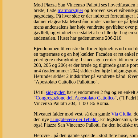
Mod Piazza San Vincenzo Pallotti ses hovedfacaden med
brede, flade
marmorsøjler
og foroven ses et våbenskjo
pagodetag. På hver side er der indrettet forretninger 
danner etageadskillelsesbånd under vinduerne på først
mens andensalens har høje vandrette gavlfelter over pro
gavlfelt, og vinduet er erstattet af en lille dør bag e
andensalen. Huset har gadenumrene 206-210.
Ejendommen til venstre herfor er hjørnehus ud mod d
en tagterrasse og en høj kælder. Facaden er ret enkel
yderligere udsmykning. I stueetagen er der lidt mere v
203, 205 og 206) er der brede og tilgitrede gamle portb
nr.4 (gadenummer 204) sidder den høje indgangsporta
Herunder sidder 2 indskrifter på vandrette bånd. Øve
"Apostolato Cattolico Pallottino".
Ud til
sidegyden
har ejendommen 2 fag og en enkelt sm
"Congregazione dell'Apostolato Cattolico"
, ("I Padri
Vincenzo Pallotti 204, 1. 00186 Roma.
Niveauet falder mod vest, så den gamle
Via Giulia
, d
den nye
Lungotevere dei Tebaldi
. En teglstensmur, de
også Piazza San Vincenzo Pallotti, fra den hektiske tr
Herovre - på den gamle sydside - stod flere huse, som