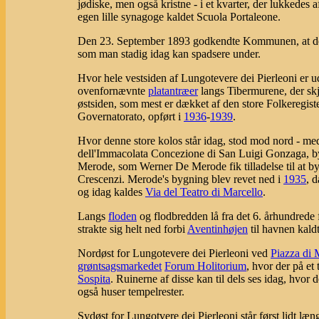
jødiske, men også kristne - i et kvarter, der lukkedes
egen lille synagoge kaldet Scuola Portaleone.
Den 23. September 1893 godkendte Kommunen, at der 
som man stadig idag kan spadsere under.
Hvor hele vestsiden af Lungotevere dei Pierleoni er u
ovenfornævnte
platantræer
langs Tibermurene, der sk
østsiden, som mest er dækket af den store Folkeregist
Governatorato, opført i
1936
-
1939
.
Hvor denne store kolos står idag, stod mod nord - med
dell'Immacolata Concezione di San Luigi Gonzaga, b
Merode, som Werner De Merode fik tilladelse til at by
Crescenzi. Merode's bygning blev revet ned i
1935
, 
og idag kaldes
Via del Teatro di Marcello
.
Langs
floden
og flodbredden lå fra det 6. århundrede 
strakte sig helt ned forbi
Aventinhøjen
til havnen kald
Nordøst for Lungotevere dei Pierleoni ved
Piazza di 
grøntsagsmarkedet
Forum Holitorium
, hvor der på et
Sospita
. Ruinerne af disse kan til dels ses idag, hvor 
også huser tempelrester.
Sydøst for Lungotvere dei Pierleoni står først lidt læ