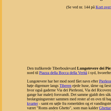
(Se ved nr. 144 på
Kort over
Den trafikerede Tiberboulevard
Lungotevere dei Pie
nord til
Piazza della Bocca della Verità
i syd, hvoreft
Lungotevere har her mod nord fået navn efter
Pierleo
høje digemure langs
Tiberen
ejede huse, tårne og fæs
hvor også gaderne Via dei Pierleoni, Via del Ricover
gange har malet) forsvandt. Det samme gjaldt den såk
brolægningsrester sammen med rester af en ovn til bagn
kvarter
- samt en søjle fra romertiden og et vandingstr
været "Roms anden Ghetto", som man kalder
Ghettar