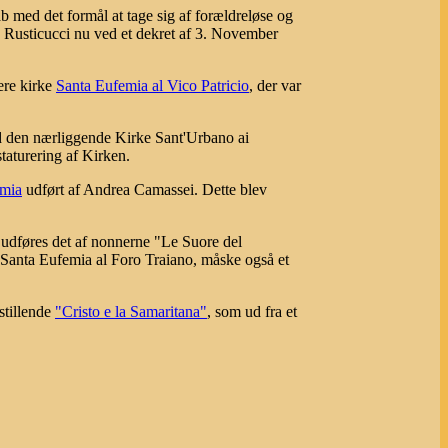
 med det formål at tage sig af forældreløse og
 Rusticucci nu ved et dekret af 3. November
gere kirke
Santa Eufemia al Vico Patricio
, der var
ed den nærliggende Kirke Sant'Urbano ai
aturering af Kirken.
emia
udført af Andrea Camassei. Dette blev
8 udføres det af nonnerne "Le Suore del
e Santa Eufemia al Foro Traiano, måske også et
stillende
"Cristo e la Samaritana"
, som ud fra et