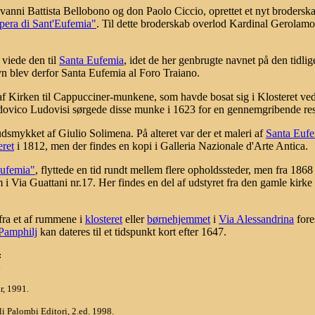
nni Battista Bellobono og don Paolo Ciccio, oprettet et nyt broderskab
pera di Sant'Eufemia"
. Til dette broderskab overlod Kardinal Gerolamo
 viede den til
Santa Eufemia
, idet de her genbrugte navnet på den tidli
n blev derfor Santa Eufemia al Foro Traiano.
 af Kirken til Cappucciner-munkene, som havde bosat sig i Klosteret v
ovico Ludovisi sørgede disse munke i 1623 for en gennemgribende rest
dsmykket af Giulio Solimena. På alteret var der et maleri af
Santa Euf
eret
i 1812, men der findes en kopi i Galleria Nazionale d'Arte Antica.
Eufemia"
, flyttede en tid rundt mellem flere opholdssteder, men fra 186
i Via Guattani nr.17. Her findes en del af udstyret fra den gamle kirk
fra et af rummene i
klosteret
eller
børnehjemmet
i
Via Alessandrina
fore
Pamphilj
kan dateres til et tidspunkt kort efter 1647.
:
.
r, 1991.
i Palombi Editori, 2.ed. 1998.