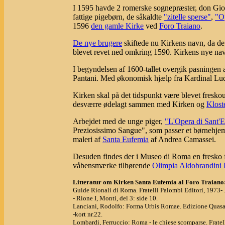
I 1595 havde 2 romerske sognepræster, don Giova
fattige pigebørn, de såkaldte
"zitelle sperse"
,
"O
1596
den gamle Kirke
ved
Foro Traiano
.
De nye brugere
skiftede nu Kirkens navn, da de
blevet revet ned omkring 1590. Kirkens nye nav
I begyndelsen af 1600-tallet overgik pasningen
Pantani. Med økonomisk hjælp fra Kardinal Lud
Kirken skal på det tidspunkt være blevet freskou
desværre ødelagt sammen med Kirken og
Klost
Arbejdet med de unge piger,
"L'Opera di Sant'
Preziosissimo Sangue", som passer et børnehjem 
maleri af
Santa Eufemia
af Andrea Camassei.
Desuden findes der i Museo di Roma en fresko 
våbensmærke tilhørende
Olimpia Aldobrandini 
Litteratur om Kirken Santa Eufemia al Foro Traiano
Guide Rionali di Roma. Fratelli Palombi Editori, 1973- 
- Rione I, Monti, del 3: side 10.
Lanciani, Rodolfo: Forma Urbis Romae. Edizione Quasa
-kort nr.22.
Lombardi, Ferruccio: Roma - le chiese scomparse. Fratell