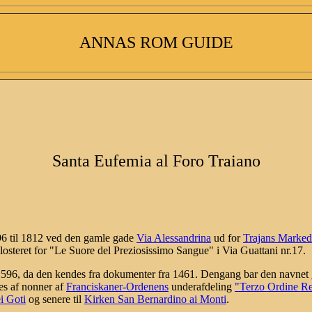
ANNAS ROM GUIDE
Santa Eufemia al Foro Traiano
96 til 1812 ved den gamle gade
Via Alessandrina
ud for
Trajans Marked
Klosteret for "Le Suore del Preziosissimo Sangue" i Via Guattani nr.17.
 1596, da den kendes fra dokumenter fra 1461. Dengang bar den navnet
s af nonner af
Franciskaner-Ordenens
underafdeling
"Terzo Ordine Re
i Goti
og senere til
Kirken San Bernardino ai Monti
.