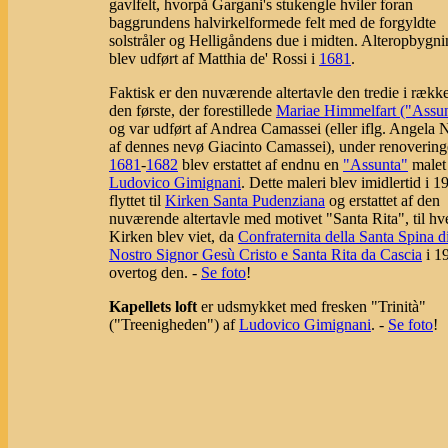
gavlfelt, hvorpå Gargani's stukengle hviler foran
baggrundens halvirkelformede felt med de forgyldte
solstråler og Helligåndens due i midten. Alteropbygn
blev udført af Matthia de' Rossi i
1681
.
Faktisk er den nuværende altertavle den tredie i række
den første, der forestillede
Mariae Himmelfart ("Assun
og var udført af Andrea Camassei (eller iflg. Angela 
af dennes nevø Giacinto Camassei), under renovering
1681
-
1682
blev erstattet af endnu en
"Assunta"
malet
Ludovico Gimignani
. Dette maleri blev imidlertid i 1
flyttet til
Kirken Santa Pudenziana
og erstattet af den
nuværende altertavle med motivet "Santa Rita", til h
Kirken blev viet, da
Confraternita della Santa Spina d
Nostro Signor Gesù Cristo e Santa Rita da Cascia
i 1
overtog den. -
Se foto
!
Kapellets loft
er udsmykket med fresken "Trinità"
("Treenigheden") af
Ludovico Gimignani
. -
Se foto
!