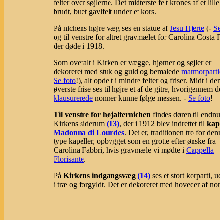
felter over søjlerne. Det midterste felt krones af et lille
brudt, buet gavlfelt under et kors.
På nichens højre væg ses en statue af
Jesu Hjerte
(-
Se
og til venstre for altret gravmælet for Carolina Costa 
der døde i 1918.
Som overalt i Kirken er vægge, hjørner og søjler er
dekoreret med stuk og guld og bemalede
marmorparti
Se foto
!), alt opdelt i mindre felter og friser. Midt i de
øverste frise ses til højre et af de gitre, hvorigennem d
klausurerede
nonner kunne følge messen. -
Se foto
!
Til venstre for højalternichen
findes døren til endnu
Kirkens siderum
(13)
, der i 1912 blev indrettet til
kap
Madonna di Lourdes
. Det er, traditionen tro for den
type kapeller, opbygget som en grotte efter ønske fra
Carolina Fabbri, hvis gravmæle vi mødte i
Cappella
Florisante
.
På
Kirkens indgangsvæg
(14)
ses et stort korparti, u
i træ og forgyldt. Det er dekoreret med hoveder af no