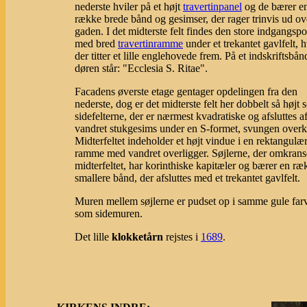
nederste hviler på et højt
travertinpanel
og de bærer e
række brede bånd og gesimser, der rager trinvis ud ov
gaden. I det midterste felt findes den store indgangspo
med bred
travertinramme
under et trekantet gavlfelt, h
der titter et lille englehovede frem. På et indskriftsbå
døren står: "Ecclesia S. Ritae".
Facadens øverste etage gentager opdelingen fra den
nederste, dog er det midterste felt her dobbelt så højt
sidefelterne, der er nærmest kvadratiske og afsluttes a
vandret stukgesims under en S-formet, svungen overk
Midterfeltet indeholder et højt vindue i en rektangulæ
ramme med vandret overligger. Søjlerne, der omkrans
midterfeltet, har korinthiske kapitæler og bærer en ræ
smallere bånd, der afsluttes med et trekantet gavlfelt.
Muren mellem søjlerne er pudset op i samme gule far
som sidemuren.
Det lille
klokketårn
rejstes i
1689
.