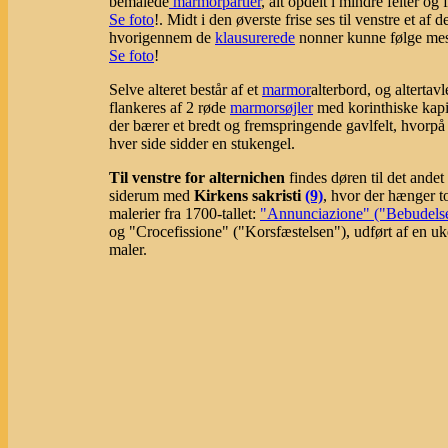
bemalede
marmorpartier
, alt opdelt i mindre felter og f
Se foto
!. Midt i den øverste frise ses til venstre et af de
hvorigennem de
klausurerede
nonner kunne følge mes
Se foto
!
Selve alteret består af et
marmor
alterbord, og altertav
flankeres af 2 røde
marmorsøjler
med korinthiske kapi
der bærer et bredt og fremspringende gavlfelt, hvorpå 
hver side sidder en stukengel.
Til venstre for alternichen
findes døren til det andet
siderum med
Kirkens sakristi
(9)
, hvor der hænger t
malerier fra 1700-tallet:
"Annunciazione" ("Bebudels
og "Crocefissione" ("Korsfæstelsen"), udført af en u
maler.