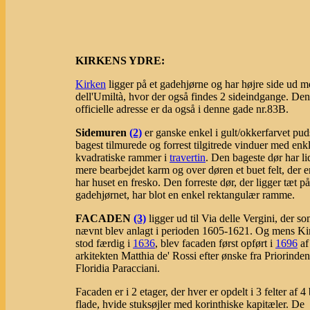
KIRKENS YDRE:
Kirken
ligger på et gadehjørne og har højre side ud 
dell'Umiltà, hvor der også findes 2 sideindgange. Den
officielle adresse er da også i denne gade nr.83B.
Sidemuren
(2)
er ganske enkel i gult/okkerfarvet pu
bagest tilmurede og forrest tilgitrede vinduer med enkl
kvadratiske rammer i
travertin
. Den bageste dør har li
mere bearbejdet karm og over døren et buet felt, der 
har huset en fresko. Den forreste dør, der ligger tæt på
gadehjørnet, har blot en enkel rektangulær ramme.
FACADEN
(3)
ligger ud til Via delle Vergini, der s
nævnt blev anlagt i perioden 1605-1621. Og mens Ki
stod færdig i
1636
, blev facaden først opført i
1696
af
arkitekten Matthia de' Rossi efter ønske fra Priorinde
Floridia Paracciani.
Facaden er i 2 etager, der hver er opdelt i 3 felter af 4
flade, hvide stuksøjler med korinthiske kapitæler. De