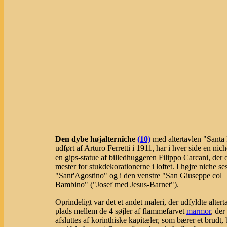
Den dybe højalterniche
(10)
med altertavlen "Santa 
udført af Arturo Ferretti i 1911, har i hver side en ni
en gips-statue af billedhuggeren Filippo Carcani, der 
mester for stukdekorationerne i loftet. I højre niche se
"Sant'Agostino" og i den venstre "San Giuseppe col
Bambino" ("Josef med Jesus-Barnet").
Oprindeligt var det et andet maleri, der udfyldte altert
plads mellem de 4 søjler af flammefarvet
marmor
, der
afsluttes af korinthiske kapitæler, som bærer et brudt, 