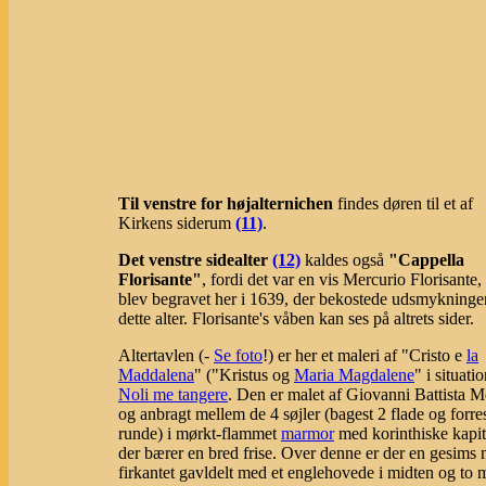
Til venstre for højalternichen
findes døren til et af
Kirkens siderum
(11)
.
Det venstre sidealter
(12)
kaldes også
"Cappella
Florisante"
, fordi det var en vis Mercurio Florisante
blev begravet her i 1639, der bekostede udsmykninge
dette alter. Florisante's våben kan ses på altrets sider.
Altertavlen (-
Se foto
!) er her et maleri af "Cristo e
la
Maddalena
" ("Kristus og
Maria Magdalene
" i situati
Noli me tangere
. Den er malet af Giovanni Battista M
og anbragt mellem de 4 søjler (bagest 2 flade og forres
runde) i mørkt-flammet
marmor
med korinthiske kapit
der bærer en bred frise. Over denne er der en gesims 
firkantet gavldelt med et englehovede i midten og to 