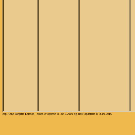
cop.Anne-Birgitte Larsson - siden er oprettet d. 30.1.2010 og sidst opdateret d. 8.10.2016