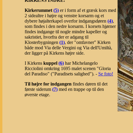
KIRKENS INDRE:
Kirkerummet
(5)
er i form af et græsk kors med
2 sidealtre i højre og venstre korsarm og et
dybere højalterkapel overfor indgangsdøren
(4)
,
som findes i den nedre korsarm. I korsets hjørner
findes indgange til nogle mindre kapeller og
sakristiet, hvorfra der er adgang til
Klosterbygningen
(1)
, der "omfavner" Kirken
både mod Via delle Vergini og Via dell'Umiltà,
der ligger på Kirkens højre side.
I Kirkens
kuppel
(6)
har Michelangelo
Ricciolini omkring 1695 malet scenen "Gloria
del Paradiso" ("Paradisets salighed"). -
Se foto!
Til højre for indgangen
findes døren til det
første siderum
(7)
med en trappe op til den
øverste etage.