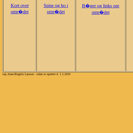
Kort over
Spise og bo i
B�ger og links om
omr�det
omr�det
omr�det
cop.Anne-Birgitte Larsson - siden er oprettet d. 1.2.2010