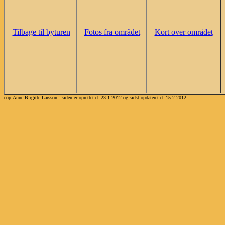
Tilbage til byturen
Fotos fra området
Kort over området
cop.Anne-Birgitte Larsson - siden er oprettet d. 23.1.2012 og sidst opdateret d. 15.2.2012