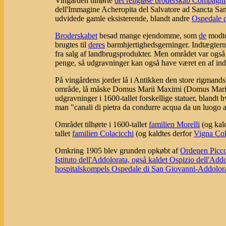
Vingården tilhørte
det religiøse broderskab Compagni
dell'Immagine Acheropita del Salvatore ad Sancta San
udvidede gamle eksisterende, blandt andre
Ospedale d
Broderskabet
besad mange ejendomme, som
de
modto
brugtes til
deres
barmhjertighedsgerninger. Indtægterne
fra salg af landbrugsprodukter. Men området var også
penge, så udgravninger kan også have været en af ind
På vingårdens jorder lå i Antikken den store rigmand
område, lå måske Domus Marii Maximi (Domus Mariu
udgravninger i 1600-tallet forskellige statuer, blandt 
man "canali di pietra da condurre acqua da un luogo all'a
Området tilhørte i 1600-tallet
familien Morelli
(og kal
tallet
familien Colacicchi
(og kaldtes derfor
Vigna Col
Omkring 1905 blev grunden opkøbt af
Ordenen Picc
Istituto dell'Addolorata, også kaldet Ospizio dell'Add
hospitalskompels Ospedale di San Giovanni-Addolor