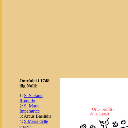
Området i 1748
iflg.Nolli
:
1:
S. Stefano
Rotondo
2:
S. Maria
Imperatrice
3: Arcus Basilidis
4:
S.Maria delle
Grazie