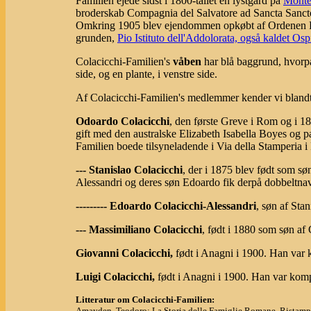
Familien ejede sidst i 1800-tallet en lystgård på
Monte
broderskab Compagnia del Salvatore ad Sancta Sancto
Omkring 1905 blev ejendommen opkøbt af Ordenen Pi
grunden,
Pio Istituto dell'Addolorata, også kaldet Osp
Colacicchi-Familien's
våben
har blå baggrund, hvorpå d
side, og en plante, i venstre side.
Af Colacicchi-Familien's medlemmer kender vi blandt
Odoardo Colacicchi
, den første Greve i Rom og i 18
gift med den australske Elizabeth Isabella Boyes og p
Familien boede tilsyneladende i Via della Stamperia i
--- Stanislao Colacicchi
, der i 1875 blev født som s
Alessandri og deres søn Edoardo fik derpå dobbeltnav
--------- Edoardo Colacicchi-Alessandri
, søn af Sta
--- Massimiliano Colacicchi
, født i 1880 som søn af
Giovanni Colacicchi,
født i Anagni i 1900. Han var 
Luigi Colacicchi,
født i Anagni i 1900. Han var komp
Litteratur om Colacicchi-Familien:
Amayden, Teodoro: La Storia delle Famiglie Romane. Ristampa