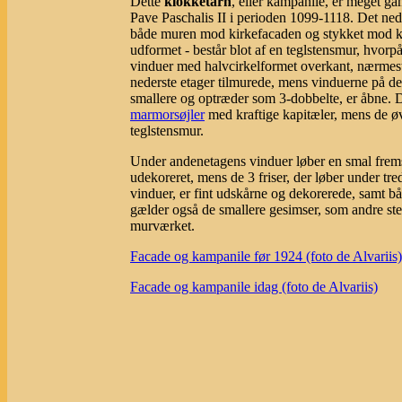
Dette
klokketårn
, eller kampanile, er meget g
Pave Paschalis II i perioden 1099-1118. Det ned
både muren mod kirkefacaden og stykket mod ki
udformet - består blot af en teglstensmur, hvorpå
vinduer med halvcirkelformet overkant, nærmest 
nederste etager tilmurede, mens vinduerne på de 
smallere og optræder som 3-dobbelte, er åbne. D
marmorsøjler
med kraftige kapitæler, mens de øv
teglstensmur.
Under andenetagens vinduer løber en smal frem
udekoreret, mens de 3 friser, der løber under tre
vinduer, er fint udskårne og dekorerede, samt b
gælder også de smallere gesimser, som andre ste
murværket.
Facade og kampanile før 1924 (foto de Alvariis)
Facade og kampanile idag (foto de Alvariis)