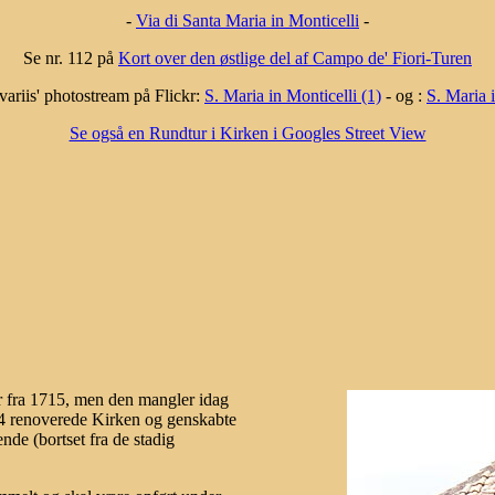
-
Via di Santa Maria in Monticelli
-
Se nr. 112 på
Kort over den østlige del af Campo de' Fiori-Turen
variis' photostream på Flickr:
S. Maria in Monticelli (1)
- og :
S. Maria i
Se også en Rundtur i Kirken i Googles Street View
r fra 1715, men den mangler idag
924 renoverede Kirken og genskabte
de (bortset fra de stadig