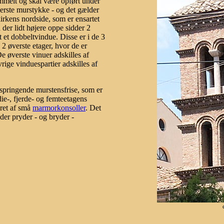
ammelt og skal være opført under
erste murstykke - og det gælder
rkens nordside, som er ensartet
 der lidt højere oppe sidder 2
et dobbeltvindue. Disse er i de 3
2 øverste etager, hvor de er
e øverste vinuer adskilles af
rige vinduespartier adskilles af
springende murstensfrise, som er
die-, fjerde- og femteetagens
året af små
marmorkonsoller
. Det
der pryder - og bryder -