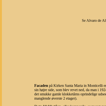
Se Alvaro de Al
Facaden
på Kirken Santa Maria in Monticelli e
sin højre side, som blev revet ned, da man i 1
det smukke gamle klokketårns oprindelige udseen
manglende øverste 2 etager).