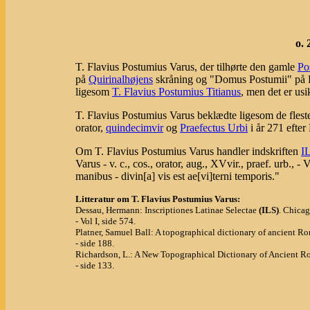
o. 
T. Flavius Postumius Varus, der tilhørte den gamle
Po
på
Quirinalhøjens
skråning og "Domus Postumii" på P
ligesom
T. Flavius Postumius Titianus
, men det er usi
T. Flavius Postumius Varus beklædte ligesom de fleste
orator,
quindecimvir
og
Praefectus Urbi
i år 271 efter 
Om T. Flavius Postumius Varus handler indskriften
I
Varus - v. c., cos., orator, aug., XVvir., praef. urb., 
manibus - divin[a] vis est ae[vi]terni temporis."
Litteratur om T. Flavius Postumius Varus:
Dessau, Hermann: Inscriptiones Latinae Selectae
(ILS)
. Chicag
- Vol I, side 574.
Platner, Samuel Ball: A topographical dictionary of ancient 
- side 188.
Richardson, L.: A New Topographical Dictionary of Ancient R
- side 133.