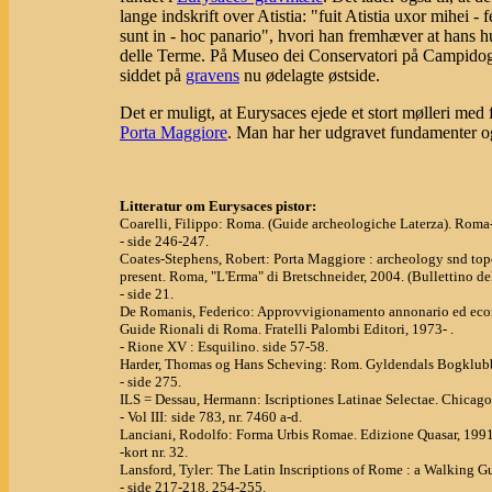
lange indskrift over Atistia: "fuit Atistia uxor mihei -
sunt in - hoc panario", hvori han fremhæver at hans 
delle Terme. På Museo dei Conservatori på Campidogl
siddet på
gravens
nu ødelagte østside.
Det er muligt, at Eurysaces ejede et stort mølleri med
Porta Maggiore
. Man har her udgravet fundamenter o
Litteratur om Eurysaces pistor:
Coarelli, Filippo: Roma. (Guide archeologiche Laterza). Roma-
- side 246-247.
Coates-Stephens, Robert: Porta Maggiore : archeology snd topo
present. Roma, "L'Erma" di Bretschneider, 2004. (Bullettino
- side 21.
De Romanis, Federico: Approvvigionamento annonario ed econ
Guide Rionali di Roma. Fratelli Palombi Editori, 1973- .
- Rione XV : Esquilino. side 57-58.
Harder, Thomas og Hans Scheving: Rom. Gyldendals Bogklubb
- side 275.
ILS = Dessau, Hermann: Iscriptiones Latinae Selectae. Chicago, 
- Vol III: side 783, nr. 7460 a-d.
Lanciani, Rodolfo: Forma Urbis Romae. Edizione Quasar, 1991
-kort nr. 32.
Lansford, Tyler: The Latin Inscriptions of Rome : a Walking G
- side 217-218, 254-255.