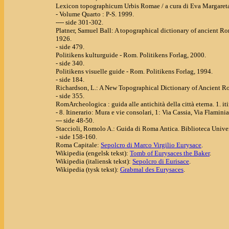
Lexicon topographicum Urbis Romae / a cura di Eva Margareta
- Volume Quarto : P-S. 1999.
---- side 301-302.
Platner, Samuel Ball: A topographical dictionary of ancient 
1926.
- side 479.
Politikens kulturguide - Rom. Politikens Forlag, 2000.
- side 340.
Politikens visuelle guide - Rom. Politikens Forlag, 1994.
- side 184.
Richardson, L.: A New Topographical Dictionary of Ancient R
- side 355.
RomArcheologica : guida alle antichità della città eterna. 1. iti
- 8. Itinerario: Mura e vie consolari, 1: Via Cassia, Via Flamini
--- side 48-50.
Staccioli, Romolo A.: Guida di Roma Antica. Biblioteca Univer
- side 158-160.
Roma Capitale:
Sepolcro di Marco Virgilio Eurysace
.
Wikipedia (engelsk tekst):
Tomb of Eurysaces the Baker
.
Wikipedia (italiensk tekst):
Sepolcro di Eurisace
.
Wikipedia (tysk tekst):
Grabmal des Eurysaces
.