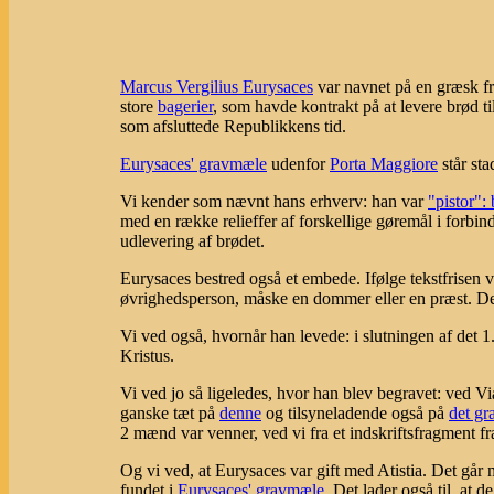
Marcus Vergilius Eurysaces
var navnet på en græsk fri
store
bagerier
, som havde kontrakt på at levere brød t
som afsluttede Republikkens tid.
Eurysaces' gravmæle
udenfor
Porta Maggiore
står sta
Vi kender som nævnt hans erhverv: han var
"pistor":
med en række relieffer af forskellige gøremål i forbi
udlevering af brødet.
Eurysaces bestred også et embede. Ifølge tekstfrisen v
øvrighedsperson, måske en dommer eller en præst. Det k
Vi ved også, hvornår han levede: i slutningen af det 
Kristus.
Vi ved jo så ligeledes, hvor han blev begravet: ved V
ganske tæt på
denne
og tilsyneladende også på
det gr
2 mænd var venner, ved vi fra et indskriftsfragment f
Og vi ved, at Eurysaces var gift med Atistia. Det går m
fundet i
Eurysaces' gravmæle
. Det lader også til, at 