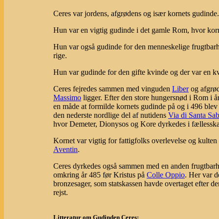
Ceres var jordens, afgrødens og især kornets gudinde
Hun var en vigtig gudinde i det gamle Rom, hvor korne
Hun var også gudinde for den menneskelige frugtbarhe
rige.
Hun var gudinde for den gifte kvinde og der var en k
Ceres fejredes sammen med vinguden
Liber
og afgrø
Massimo
ligger. Efter den store hungersnød i Rom i år
en måde at formilde kornets gudinde på og i 496 blev
den nederste nordlige del af nutidens
Via di Santa Sa
hvor Demeter, Dionysos og Kore dyrkedes i fællessk
Kornet var vigtig for fattigfolks overlevelse og kulte
Aventin
.
Ceres dyrkedes også sammen med en anden frugtbar
omkring år 485 før Kristus på
Colle Oppio
. Her var d
bronzesager, som statskassen havde overtaget efter 
rejst.
Litteratur om Gudinden Ceres: