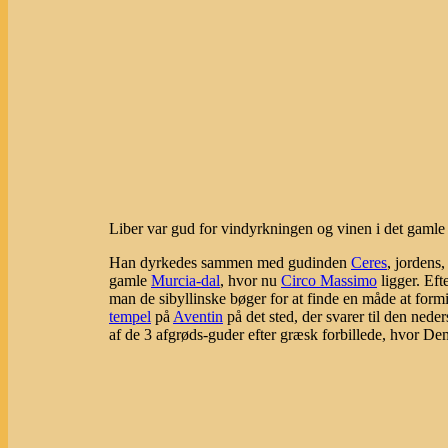
Liber var gud for vindyrkningen og vinen i det gaml
Han dyrkedes sammen med gudinden
Ceres
, jordens
gamle
Murcia-dal
, hvor nu
Circo Massimo
ligger. Eft
man de sibyllinske bøger for at finde en måde at form
tempel
på
Aventin
på det sted, der svarer til den nede
af de 3 afgrøds-guder efter græsk forbillede, hvor D