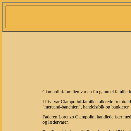
Ciampolini-familien var en fin gammel familie f
I Pisa var Ciampolini-familien allerede fremtræd
"mercanti-banchieri", handelsfolk og bankiere
Faderen Lorenzo Ciampolini handlede især med ul
og lædervarer.