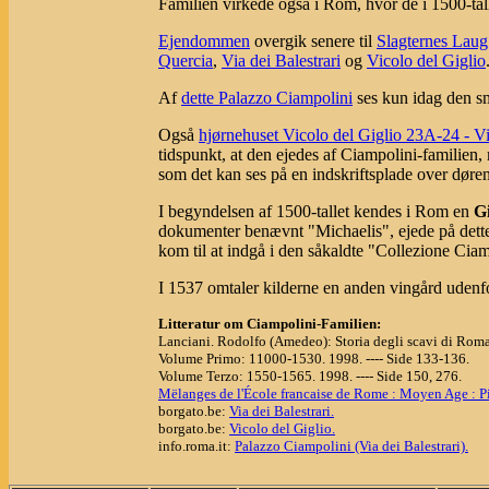
Familien virkede også i Rom, hvor de i 1500-tal
Ejendommen
overgik senere til
Slagternes Laug
Quercia
,
Via dei Balestrari
og
Vicolo del Giglio
Af
dette Palazzo Ciampolini
ses kun idag den s
Også
hjørnehuset Vicolo del Giglio 23A-24 - Vi
tidspunkt, at den ejedes af Ciampolini-familien,
som det kan ses på en indskriftsplade over døren 
I begyndelsen af 1500-tallet kendes i Rom en
G
dokumenter benævnt "Michaelis", ejede på dette
kom til at indgå i den såkaldte "Collezione Cia
I 1537 omtaler kilderne en anden vingård udenfo
Litteratur om Ciampolini-Familien:
Lanciani. Rodolfo (Amedeo): Storia degli scavi di Roma,
Volume Primo: 11000-1530. 1998. ---- Side 133-136.
Volume Terzo: 1550-1565. 1998. ---- Side 150, 276.
Mëlanges de l'École francaise de Rome : Moyen Age : Pisa
borgato.be:
Via dei Balestrari.
borgato.be:
Vicolo del Giglio.
info.roma.it:
Palazzo Ciampolini (Via dei Balestrari).