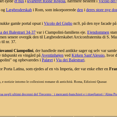
let ejede
et hus
i
kvarteret Rione Regola
, nærmere bestemt i
Vicolo del 
og
Lægbroderskab
i Rom, som inkorporerede
den
i
deres store nye do
.
mukke gamle portal opsat i
Vicolo del Giglio
nr.9, på den nye facade p
a dei Balestrari 34-37
var i Ciampolini-familiens eje.
Ejendommen
stam
 men senere overgik den til Lægbroderskabet Arciconfraternita di S. Mar
til nr. 37.
iovanni Ciampolini
, der handlede med antikke sager og selv var saml
 tidspunkt en vingård på
Aventinhøjen
ved
Kirken Sant'Alessio
, hvor 
mpolini" og opbevaredes i
Palæet
i
Via dei Balestrari
.
r Porta Latina, som ejedes af en vis Imperia, der var enke efter en
Fran
 e notizie intorno le collezioni romane di antichità. Roma, Edizioni Quasar.
 negli ultimi decenni del Trecento : i mercanti-banchieri e i ritagliatori / Alma P