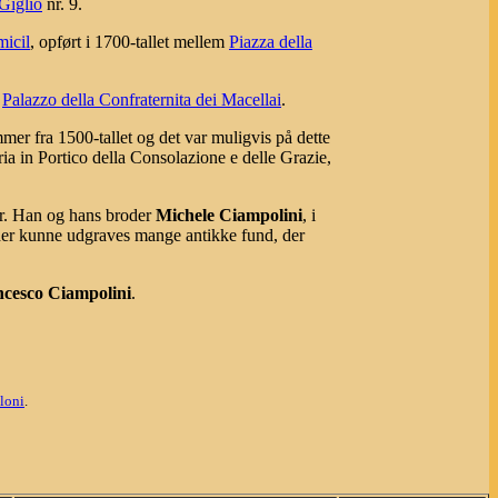
Giglio
nr. 9.
micil
, opført i 1700-tallet mellem
Piazza della
å
Palazzo della Confraternita dei Macellai
.
mer fra 1500-tallet og det var muligvis på dette
ia in Portico della Consolazione e delle Grazie,
er. Han og hans broder
Michele Ciampolini
, i
der kunne udgraves mange antikke fund, der
cesco Ciampolini
.
oloni
.