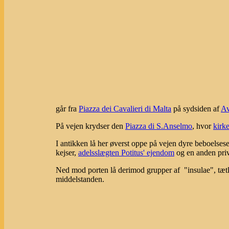
går fra
Piazza dei Cavalieri di Malta
på sydsiden af
Av
På vejen krydser den
Piazza di S.Anselmo
, hvor
kirk
I antikken lå her øverst oppe på vejen dyre beboelse
kejser,
adelsslægten Potitus' ejendom
og en anden pri
Ned mod porten lå derimod grupper af "insulae", tætli
middelstanden.