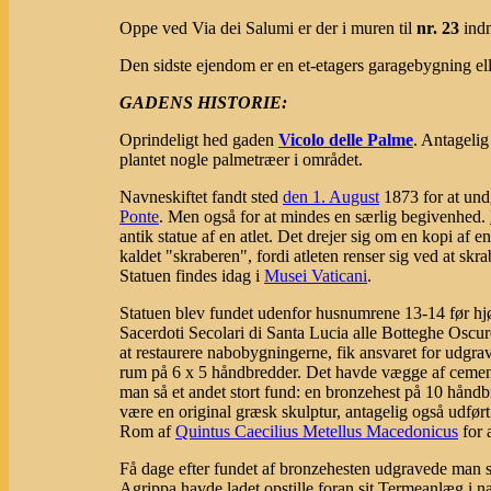
Oppe ved Via dei Salumi er der i muren til
nr. 23
indm
Den sidste ejendom er en et-etagers garagebygning e
GADENS HISTORIE:
Oprindeligt hed gaden
Vicolo delle Palme
. Antagelig
plantet nogle palmetræer i området.
Navneskiftet fandt sted
den 1. August
1873 for at un
Ponte
. Men også for at mindes en særlig begivenhed.
antik statue af en atlet. Det drejer sig om en kopi a
kaldet "skraberen", fordi atleten renser sig ved at skra
Statuen findes idag i
Musei Vaticani
.
Statuen blev fundet udenfor husnumrene 13-14 før hjø
Sacerdoti Secolari di Santa Lucia alle Botteghe Oscur
at restaurere nabobygningerne, fik ansvaret for udgr
rum på 6 x 5 håndbredder. Det havde vægge af cemen
man så et andet stort fund: en bronzehest på 10 håndb
være en original græsk skulptur, antagelig også udført
Rom af
Quintus Caecilius Metellus Macedonicus
for a
Få dage efter fundet af bronzehesten udgravede man s
Agrippa havde ladet opstille foran sit Termeanlæg i 