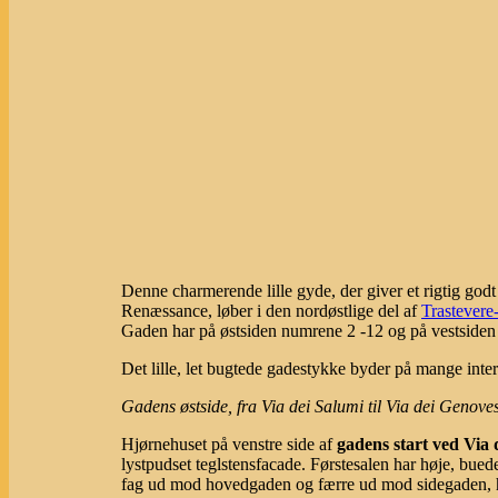
Denne charmerende lille gyde, der giver et rigtig god
Renæssance, løber i den nordøstlige del af
Trastevere
Gaden har på østsiden numrene 2 -12 og på vestside
Det lille, let bugtede gadestykke byder på mange inter
Gadens østside, fra Via dei Salumi til Via dei Genov
Hjørnehuset på venstre side af
gadens start ved Via 
lystpudset teglstensfacade. Førstesalen har høje, bue
fag ud mod hovedgaden og færre ud mod sidegaden,