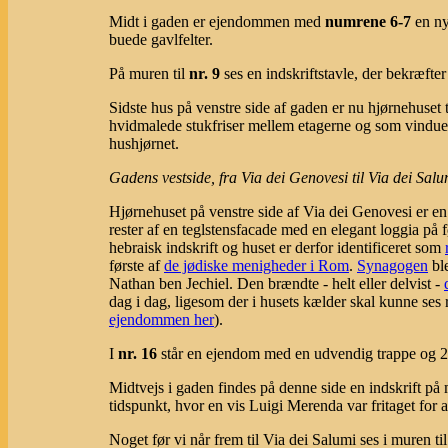
Midt i gaden er ejendommen med
numrene 6-7
en ny
buede gavlfelter.
På muren til
nr. 9
ses en indskriftstavle, der bekræfte
Sidste hus på venstre side af gaden er nu hjørnehuset
hvidmalede stukfriser mellem etagerne og som vindues
hushjørnet.
Gadens vestside, fra Via dei Genovesi til Via dei Sa
Hjørnehuset på venstre side af Via dei Genovesi er 
rester af en teglstensfacade med en elegant loggia på f
hebraisk indskrift og huset er derfor identificeret som
første af
de jødiske menigheder i Rom
.
Synagogen
ble
Nathan ben Jechiel. Den brændte - helt eller delvist -
dag i dag, ligesom der i husets kælder skal kunne ses res
ejendommen her
).
I
nr. 16
står en ejendom med en udvendig trappe og 2
Midtvejs i gaden findes på denne side en indskrift p
tidspunkt, hvor en vis Luigi Merenda var fritaget for a
Noget før vi når frem til Via dei Salumi ses i muren ti