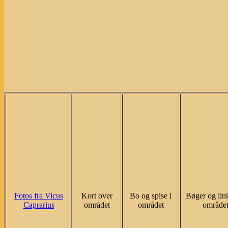
Fotos fra Vicus
Kort over
Bo og spise i
Bøger og lin
Caprarius
området
området
område