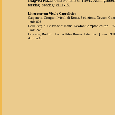
(Bagved Piazza della Fontana di Trevi). Åbningstider:
torsdag+søndag: kl.11-15.
Litteratur om Vicolo Capralicio:
Carpaneto, Giorgio: I vicoli di Roma. 3.edizione. Newton Com
- side 82f.
Delli, Sergio: Le strade di Roma. Newton Compton editori, 19
- side 245.
Lanciani, Rodolfo: Forma Urbis Romae. Edizione Quasar, 1991
-kort nr.16.