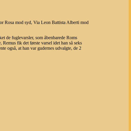
tor Rosa mod syd, Via Leon Battista Alberti mod
lket de fuglevarsler, som åbenbarede Roms
y, Remus fik det første varsel idet han så seks
ente også, at han var gudernes udvalgte, de 2