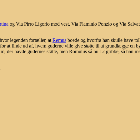
tina
og Via Pirro Ligorio mod vest, Via Flaminio Ponzio og Via Salva
hvor legenden fortæller, at
Remus
boede og hvorfra han skulle have to
 for at finde ud af, hvem guderne ville give støtte til at grundlægge en b
r ham, der havde gudernes støtte, men Romulus så nu 12 gribbe, så han m
.