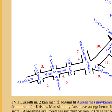
I Via Luzzatti nr. 2 kan man få adgang til
Aureliernes gravkamme
århundrede før Kristus. Man skal dog først have ansøgt herom 
sacra. (Ansøgning skal foretages skriftligt og min. 20 dage før 