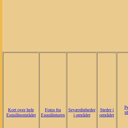
P
Kort over hele
Fotos fra
Seværdigheder
Steder i
ti
Esquilinområdet
Esquilinturen
i området
området