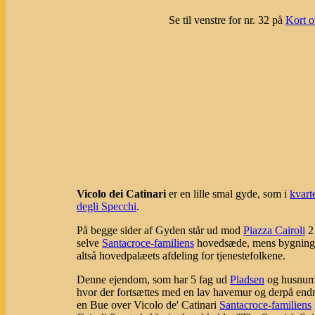
Se til venstre for nr. 32 på
Kort o
Vicolo dei Catinari
er en lille smal gyde, som i
kvart
degli Specchi
.
På begge sider af Gyden står ud mod
Piazza Cairoli
2 
selve
Santacroce-familiens
hovedsæde, mens bygningen 
altså hovedpalæets afdeling for tjenestefolkene.
Denne ejendom, som har 5 fag ud
Pladsen
og husnumr
hvor der fortsættes med en lav havemur og derpå end
en Bue over Vicolo de' Catinari
Santacroce-familiens