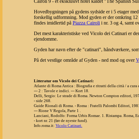
Cairoli 9 - et eksklusivt hotel kaldet "The Spanish Su
Hovedbygningen på gydens sydside er i 5 etager med 
forskellig udformning. Mod gyden er der omkring 12 
findes imidlertid på
Piazza Cairoli
i nr. 3 og 4, samt o
Det mest karakteristiske ved Vicolo dei Catinari er 
ejendomme.
Gyden har navn efter de "catinari", håndværkere, som 
På det vestlige område af Gyden - ned mod og over
V
Litteratur om Vicolo dei Catinari:
Atlante di Roma Antica : Biografia e ritratti della città / a cu
--- 2 : Tavole e indici. --- Kort 18.
Delli, Sergio: Le strade di Roma. Newton Compton editori, 19
- side 268.
Guide Rionali di Roma. - Roma : Fratelli Palombi Editori, 198
--- Rione V Regola, Parte 1 .
Lanciani, Rodolfo: Forma Urbis Romae. 1. Ristampa. Roma, Ed
- kort nr. 21 (før de nyeste fund).
Info.roma.it:
Vicolo Catinari.