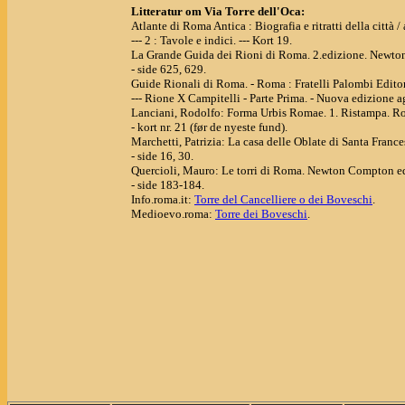
Litteratur om Via Torre dell'Oca:
Atlante di Roma Antica : Biografia e ritratti della città
--- 2 : Tavole e indici. --- Kort 19.
La Grande Guida dei Rioni di Roma. 2.edizione. Newto
- side 625, 629.
Guide Rionali di Roma. - Roma : Fratelli Palombi Editor
--- Rione X Campitelli - Parte Prima. - Nuova edizione agg
Lanciani, Rodolfo: Forma Urbis Romae. 1. Ristampa. R
- kort nr. 21 (før de nyeste fund).
Marchetti, Patrizia: La casa delle Oblate di Santa Fran
- side 16, 30.
Quercioli, Mauro: Le torri di Roma. Newton Compton ed
- side 183-184.
Info.roma.it:
Torre del Cancelliere o dei Boveschi
.
Medioevo.roma:
Torre dei Boveschi
.