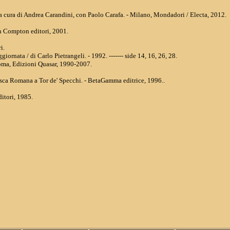
 / a cura di Andrea Carandini, con Paolo Carafa. - Milano, Mondadori / Electa, 2012.
n Compton editori, 2001.
i.
iornata / di Carlo Pietrangeli. - 1992. ------- side 14, 16, 26, 28.
oma, Edizioni Quasar, 1990-2007.
cesca Romana a Tor de' Specchi. - BetaGamma editrice, 1996..
itori, 1985.