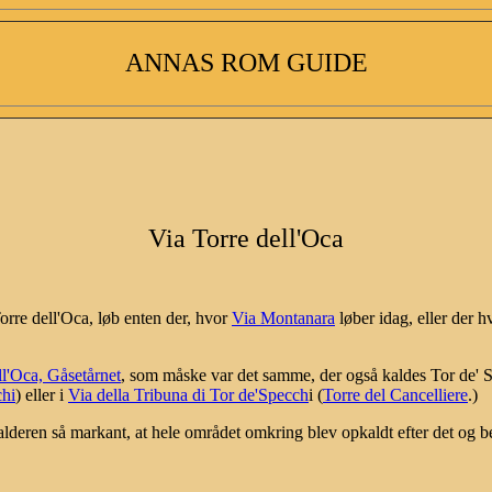
ANNAS ROM GUIDE
Via Torre dell'Oca
Torre dell'Oca, løb enten der, hvor
Via Montanara
løber idag, eller der 
ll'Oca, Gåsetårnet
, som måske var det samme, der også kaldes Tor de' S
chi
) eller i
Via della Tribuna di Tor de'Specch
i (
Torre del Cancelliere
.)
lderen så markant, at hele området omkring blev opkaldt efter det og