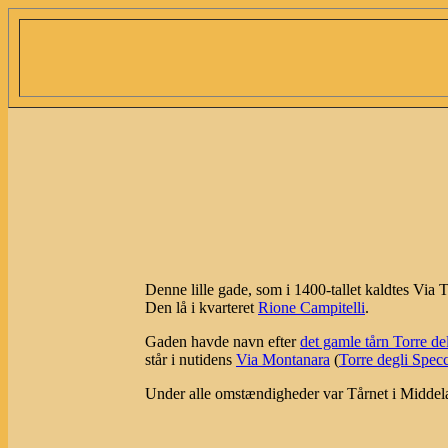
Denne lille gade, som i 1400-tallet kaldtes Via 
Den lå i kvarteret
Rione Campitelli
.
Gaden havde navn efter
det gamle tårn Torre de
står i nutidens
Via Montanara
(
Torre degli Spec
Under alle omstændigheder var Tårnet i Middela