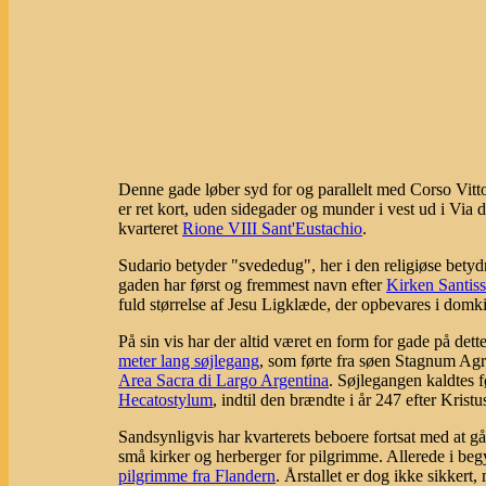
Denne gade løber syd for og parallelt med Corso Vitt
er ret kort, uden sidegader og munder i vest ud i Via 
kvarteret
Rione VIII Sant'Eustachio
.
Sudario betyder "svededug", her i den religiøse betydn
gaden har først og fremmest navn efter
Kirken Santiss
fuld størrelse af Jesu Ligklæde, der opbevares i domki
På sin vis har der altid været en form for gade på dett
meter lang søjlegang
, som førte fra søen Stagnum Agr
Area Sacra di Largo Argentina
. Søjlegangen kaldtes f
Hecatostylum
, indtil den brændte i år 247 efter Kristu
Sandsynligvis har kvarterets beboere fortsat med at gå
små kirker og herberger for pilgrimme. Allerede i beg
pilgrimme fra Flandern
. Årstallet er dog ikke sikkert, 