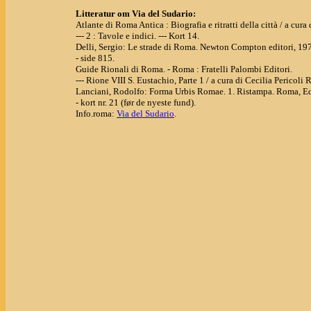
Litteratur om Via del Sudario:
Atlante di Roma Antica : Biografia e ritratti della città / a cu
--- 2 : Tavole e indici. --- Kort 14.
Delli, Sergio: Le strade di Roma. Newton Compton editori, 19
- side 815.
Guide Rionali di Roma. - Roma : Fratelli Palombi Editori.
--- Rione VIII S. Eustachio, Parte 1 / a cura di Cecilia Pericoli R
Lanciani, Rodolfo: Forma Urbis Romae. 1. Ristampa. Roma, Ed
- kort nr. 21 (før de nyeste fund).
Info.roma:
Via del Sudario
.