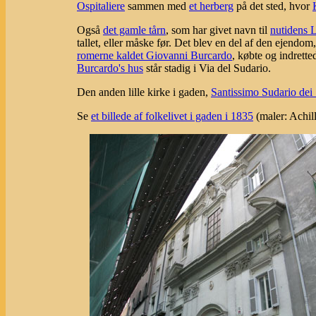
Ospitaliere
sammen med
et herberg
på det sted, hvor
Også
det gamle tårn
, som har givet navn til
nutidens 
tallet, eller måske før. Det blev en del af den ejendo
romerne kaldet Giovanni Burcardo
, købte og indrette
Burcardo's hus
står stadig i Via del Sudario.
Den anden lille kirke i gaden,
Santissimo Sudario dei
Se
et billede af folkelivet i gaden i 1835
(maler: Achill