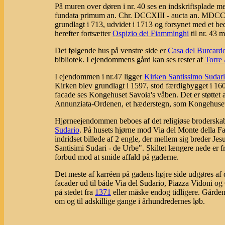
På muren over døren i nr. 40 ses en indskriftsplade me
fundata primum an. Chr. DCCXIII - aucta an. MDC
grundlagt i 713, udvidet i 1713 og forsynet med et bed
herefter fortsætter
Ospizio dei Fiamminghi
til nr. 43 
Det følgende hus på venstre side er
Casa del Burcard
bibliotek. I ejendommens gård kan ses rester af
Torre 
I ejendommen i nr.47 ligger
Kirken Santissimo Sudari
Kirken blev grundlagt i 1597, stod færdigbygget i 1605
facade ses Kongehuset Savoia's våben. Det er støttet
Annunziata-Ordenen, et hæderstegn, som Kongehuset 
Hjørneejendommen beboes af det religiøse broderska
Sudario
. På husets hjørne mod Via del Monte della Far
indridset billede af 2 engle, der mellem sig breder J
Santisimi Sudari - de Urbe". Skiltet længere nede er
forbud mod at smide affald på gaderne.
Det meste af karréen på gadens højre side udgøres af
facader ud til både Via del Sudario, Piazza Vidoni og
på stedet fra
1371
eller måske endog tidligere. Gården
om og til adskillige gange i århundredernes løb.