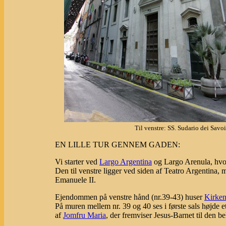
Til venstre: SS. Sudario dei Savoi
EN LILLE TUR GENNEM GADEN:
Vi starter ved
Largo Argentina
og Largo Arenula, hvor
Den til venstre ligger ved siden af Teatro Argentina, 
Emanuele II.
Ejendommen på venstre hånd (nr.39-43) huser
Kirken
På muren mellem nr. 39 og 40 ses i første sals højde e
af
Jomfru Maria
, der fremviser Jesus-Barnet til den