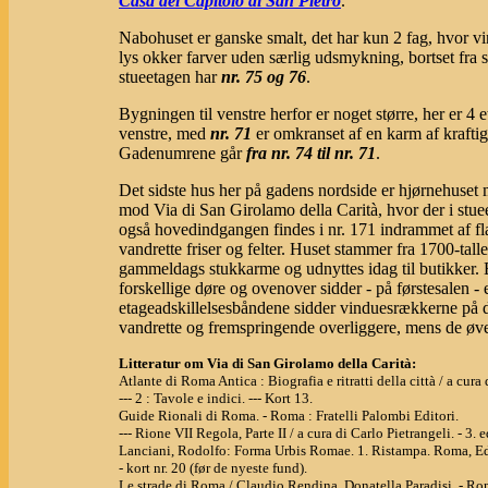
Casa del Capitolo di San Pietro
.
Nabohuset er ganske smalt, det har kun 2 fag, hvor vin
lys okker farver uden særlig udsmykning, bortset fra 
stueetagen har
nr. 75 og 76
.
Bygningen til venstre herfor er noget større, her er 4 
venstre, med
nr. 71
er omkranset af en karm af kraftig
Gadenumrene går
fra nr. 74 til nr. 71
.
Det sidste hus her på gadens nordside er hjørnehuse
mod Via di San Girolamo della Carità, hvor der i stue
også hovedindgangen findes i nr. 171 indrammet af flad
vandrette friser og felter. Huset stammer fra 1700-tal
gammeldags stukkarme og udnyttes idag til butikker.
forskellige døre og ovenover sidder - på førstesalen 
etageadskillelsesbåndene sidder vinduesrækkerne på d
vandrette og fremspringende overliggere, mens de øve
Litteratur om Via di San Girolamo della Carità:
Atlante di Roma Antica : Biografia e ritratti della città / a cu
--- 2 : Tavole e indici. --- Kort 13.
Guide Rionali di Roma. - Roma : Fratelli Palombi Editori.
--- Rione VII Regola, Parte II / a cura di Carlo Pietrangeli. - 3. e
Lanciani, Rodolfo: Forma Urbis Romae. 1. Ristampa. Roma, Ed
- kort nr. 20 (før de nyeste fund).
Le strade di Roma / Claudio Rendina, Donatella Paradisi. - R