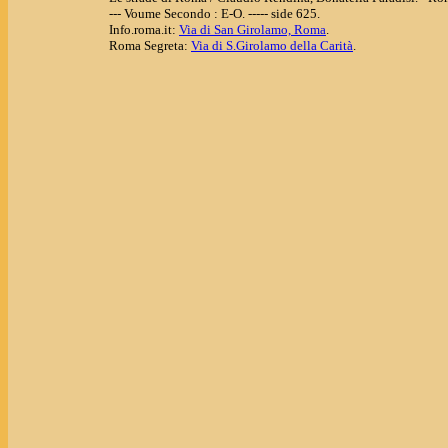
--- Voume Secondo : E-O. ----- side 625.
Info.roma.it:
Via di San Girolamo, Roma
.
Roma Segreta:
Via di S.Girolamo della Carità
.