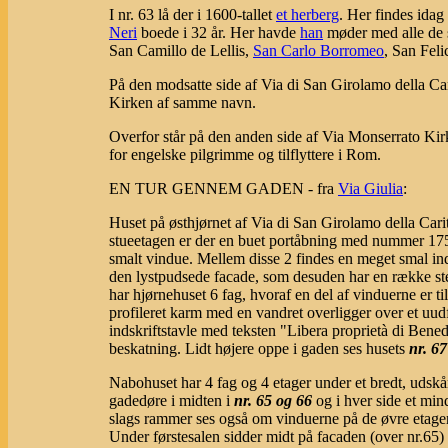
I nr. 63 lå der i 1600-tallet
et herberg
. Her findes idag
Neri
boede i 32 år. Her havde
han
møder med alle de s
San Camillo de Lellis,
San Carlo Borromeo
, San Feli
På den modsatte side af Via di San Girolamo della Car
Kirken af samme navn.
Overfor står på den anden side af Via Monserrato Kir
for engelske pilgrimme og tilflyttere i Rom.
EN TUR GENNEM GADEN - fra
Via Giulia
:
Huset på østhjørnet af Via di San Girolamo della Car
stueetagen er der en buet portåbning med nummer 175b
smalt vindue. Mellem disse 2 findes en meget smal i
den lystpudsede facade, som desuden har en række st
har hjørnehuset 6 fag, hvoraf en del af vinduerne er t
profileret karm med en vandret overligger over et uudf
indskriftstavle med teksten "Libera proprietà di Bened
beskatning. Lidt højere oppe i gaden ses husets
nr. 67
Nabohuset har 4 fag og 4 etager under et bredt, udsk
gadedøre i midten i
nr. 65 og 66
og i hver side et min
slags rammer ses også om vinduerne på de øvre etage
Under førstesalen sidder midt på facaden (over nr.65) e