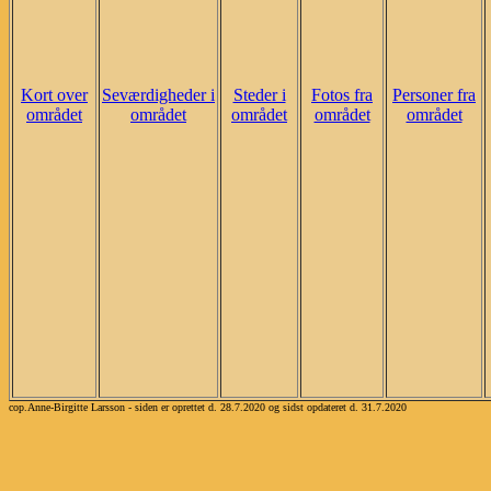
Kort over
Seværdigheder i
Steder i
Fotos fra
Personer fra
området
området
området
området
området
cop.Anne-Birgitte Larsson - siden er oprettet d. 28.7.2020 og sidst opdateret d. 31.7.2020