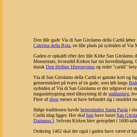
Den lille gade Via di San Girolamo della Carità løber 
Caterina della Rota
, en lille plads på sydsiden af Via
Gaden er opkaldt efter den lille Kirke San Girolamo dell
Monserrato, hvorudtil Kirken har sin hovedindgang. Ga
dansk
Den Hellige Hieronymus
og ordet "carità" bet
Via di San Girolamo della Carità er ganske kort og lig
gennemskåret på tværs af en gade, som løb langs
flod
sydsiden af Via di San Girolamo er der udgravet en st
magasinbygning med tilknytning til de
staldanlæg
, hv
Flere af
disse
menes at have befundet sig i området m
Ifølge traditionen havde
helgeninden Santa Paola
i sl
Carità idag ligger. Her skal
hun
have huset
San Girol
Damasus I
. Selvom Kirken blev genopført i 1600-talle
Omkring 1462 skal der også i gaden have været et hjem