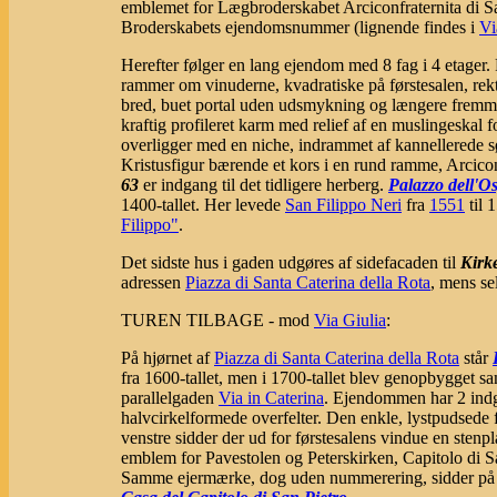
emblemet for Lægbroderskabet Arciconfraternita di Sa
Broderskabets ejendomsnummer (lignende findes i
Vi
Herefter følger en lang ejendom med 8 fag i 4 etager
rammer om vinuderne, kvadratiske på førstesalen, rek
bred, buet portal uden udsmykning og længere fremm
kraftig profileret karm med relief af en muslingeskal 
overligger med en niche, indrammet af kannellerede søj
Kristusfigur bærende et kors i en rund ramme, Arcico
63
er indgang til det tidligere herberg.
Palazzo dell'O
1400-tallet. Her levede
San Filippo Neri
fra
1551
til 
Filippo"
.
Det sidste hus i gaden udgøres af sidefacaden til
Kirk
adressen
Piazza di Santa Caterina della Rota
, mens se
TUREN TILBAGE - mod
Via Giulia
:
På hjørnet af
Piazza di Santa Caterina della Rota
står
fra 1600-tallet, men i 1700-tallet blev genopbygget 
parallelgaden
Via in Caterina
. Ejendommen har 2 indg
halvcirkelformede overfelter. Den enkle, lystpudsede fa
venstre sidder der ud for førstesalens vindue en stenpl
emblem for Pavestolen og Peterskirken, Capitolo di 
Samme ejermærke, dog uden nummerering, sidder på 