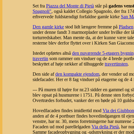
Set fra
Piazza del Monte di Pietà
står på
gadens venst
Spagnoli"
, også kaldet Collegio Spagnolo, der fra 17
erhvervede fuldstændigt forfaldne gamle kirke
San Ma
Den gamle kirke
stod lidt længere fremme på
Pladsen
under denne fandt 3 marmorplader under hvilke der 
torturredskaber. Man mente da, at der kunne være tal
resterne blev derfor flyttet over i Kirken San Giacomo
Istedet opførtes altså
den nuværende 5-etagers bygnin
travertin
som rammer om vinduer og de 4 brede portbuer 
beskyttet af høje rækker af tilhuggede
travertinsten
.
Den side af
den kompakte ejendom
, der vender ud m
sidefacader. Her er 8 fag vinduer på etagerne og de 4
--- På muren til højre for nr.23 sidder en gammel og 
blev opsat på husmurene i 1751. På denne sten forbyde
Overtrædes forbudet, vanker der en bøde på 10 gulds
Hovedfacaden findes imidlertid mod
Via dei Giubbon
anden af de 4 portbuer findes hovedindgangen til ejen
venstre, har nr. 30, mens forretningerne har numrene 
Facaden ud mod parellelgaden
Via della Pietà
, har n
Samme facadeopbygning og -udsmykning er der mo