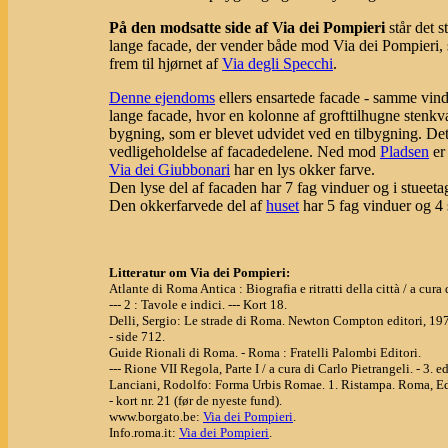
På den modsatte side af Via dei Pompieri
står det s
lange facade, der vender både mod Via dei Pompieri, 
frem til hjørnet af
Via degli Specchi
.
Denne ejendoms
ellers ensartede facade - samme vin
lange facade, hvor en kolonne af grofttilhugne stenkv
bygning, som er blevet udvidet ved en tilbygning. Dett
vedligeholdelse af facadedelene. Ned mod
Pladsen
er
Via dei Giubbonari
har en lys okker farve.
Den lyse del af facaden har 7 fag vinduer og i stueeta
Den okkerfarvede del af
huset
har 5 fag vinduer og 4 s
Litteratur om Via dei Pompieri:
Atlante di Roma Antica : Biografia e ritratti della città / a cu
--- 2 : Tavole e indici. --- Kort 18.
Delli, Sergio: Le strade di Roma. Newton Compton editori, 19
- side 712.
Guide Rionali di Roma. - Roma : Fratelli Palombi Editori.
--- Rione VII Regola, Parte I / a cura di Carlo Pietrangeli. - 3. e
Lanciani, Rodolfo: Forma Urbis Romae. 1. Ristampa. Roma, Ed
- kort nr. 21 (før de nyeste fund).
www.borgato.be:
Via dei Pompieri
.
Info.roma.it:
Via dei Pompieri
.