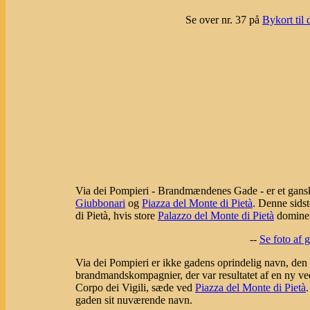
Se over nr. 37 på
Bykort til 
Via dei Pompieri - Brandmændenes Gade - er et ganske
Giubbonari
og
Piazza del Monte di Pietà
. Denne sidst
di Pietà, hvis store
Palazzo del Monte di Pietà
domine
--
Se foto af
Via dei Pompieri er ikke gadens oprindelig navn, den h
brandmandskompagnier, der var resultatet af en ny v
Corpo dei Vigili, sæde ved
Piazza del Monte di Pietà
gaden sit nuværende navn.