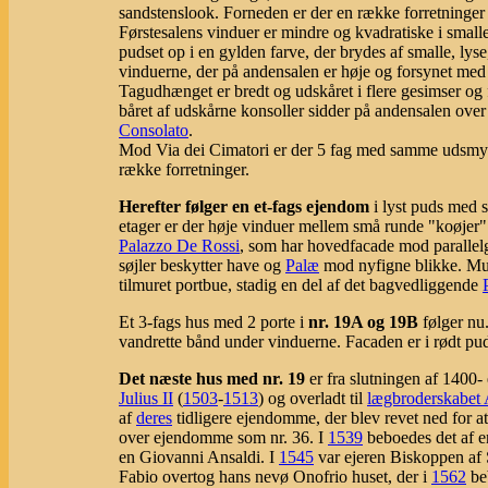
sandstenslook. Forneden er der en række forretninger 
Førstesalens vinduer er mindre og kvadratiske i small
pudset op i en gylden farve, der brydes af smalle, lyse
vinduerne, der på andensalen er høje og forsynet med g
Tagudhænget er bredt og udskåret i flere gesimser og
båret af udskårne konsoller sidder på andensalen ove
Consolato
.
Mod Via dei Cimatori er der 5 fag med samme udsmyk
række forretninger.
Herefter følger en et-fags ejendom
i lyst puds med 
etager er der høje vinduer mellem små runde "koøjer".
Palazzo De Rossi
, som har hovedfacade mod paralle
søjler beskytter have og
Palæ
mod nyfigne blikke. Mur
tilmuret portbue, stadig en del af det bagvedliggende
Et 3-fags hus med 2 porte i
nr. 19A og 19B
følger nu.
vandrette bånd under vinduerne. Facaden er i rødt pud
Det næste hus med nr. 19
er fra slutningen af 1400-
Julius II
(
1503
-
1513
) og overladt til
lægbroderskabet A
af
deres
tidligere ejendomme, der blev revet ned for 
over ejendomme som nr. 36. I
1539
beboedes det af e
en Giovanni Ansaldi. I
1545
var ejeren Biskoppen af 
Fabio overtog hans nevø Onofrio huset, der i
1562
be