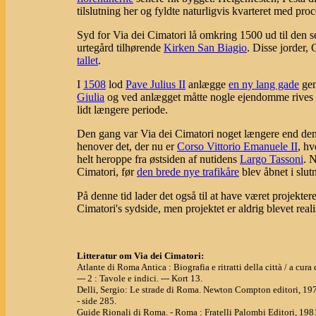
tilslutning her og fyldte naturligvis kvarteret med p
Syd for Via dei Cimatori lå omkring 1500 ud til den 
urtegård tilhørende
Kirken San Biagio
. Disse jorder,
tallet
.
I
1508
lod
Pave Julius II
anlægge
en ny lang gade
gen
Giulia
og ved anlægget måtte nogle ejendomme rives ned
lidt længere periode.
Den gang var Via dei Cimatori noget længere end den 
henover det, der nu er
Corso Vittorio Emanuele II
, hv
helt heroppe fra østsiden af nutidens
Largo Tassoni
. 
Cimatori, før
den brede nye trafikåre
blev åbnet i slut
På denne tid lader det også til at have været projekt
Cimatori's sydside, men projektet er aldrig blevet reali
Litteratur om Via dei Cimatori:
Atlante di Roma Antica : Biografia e ritratti della città / a cu
--- 2 : Tavole e indici. --- Kort 13.
Delli, Sergio: Le strade di Roma. Newton Compton editori, 19
- side 285.
Guide Rionali di Roma. - Roma : Fratelli Palombi Editori, 198