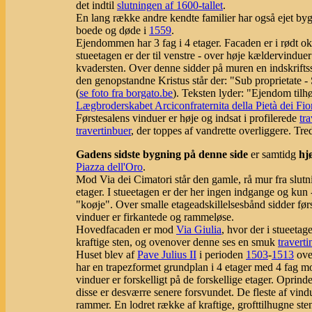
det indtil
slutningen af 1600-tallet
.
En lang række andre kendte familier har også ejet by
boede og døde i
1559
.
Ejendommen har 3 fag i 4 etager. Facaden er i rødt o
stueetagen er der til venstre - over høje kældervindue
kvadersten. Over denne sidder på muren en indskriftss
den genopstandne Kristus står der: "Sub proprietate - 
(
se foto fra borgato.be
). Teksten lyder: "Ejendom til
Lægbroderskabet Arciconfraternita della Pietà dei Fio
Førstesalens vinduer er høje og indsat i profilerede
tr
travertinbuer
, der toppes af vandrette overliggere. Tre
Gadens sidste bygning på denne side
er samtidg
hj
Piazza dell'Oro
.
Mod Via dei Cimatori står den gamle, rå mur fra slutn
etager. I stueetagen er der her ingen indgange og kun - 
"koøje". Over smalle etageadskillelsesbånd sidder førs
vinduer er firkantede og rammeløse.
Hovedfacaden er mod
Via Giulia
, hvor der i stueetag
kraftige sten, og ovenover denne ses en smuk
travert
Huset blev af
Pave Julius II
i perioden
1503
-
1513
over
har en trapezformet grundplan i 4 etager med 4 fag 
vinduer er forskelligt på de forskellige etager. Oprind
disse er desværre senere forsvundet. De fleste af vindu
rammer. En lodret række af kraftige, grofttilhugne st