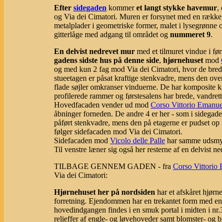
Efter
sidegaden
kommer
et langt stykke havemur
,
og Via dei Cimatori. Muren er forsynet med en række 
metalplader i geometriske former, malet i lysegrønne o
gitterlåge med adgang til området og
nummeret 9
.
En delvist nedrevet mur
med et tilmuret vindue i før
gadens sidste hus på denne side
,
hjørnehuset
mod
og med kun 2 fag mod Via dei Cimatori, hvor de brede, 
stueetagen er påsat kraftige stenkvadre, mens den ove
flade søjler omkranser vinduerne. De har komposite ka
profilerede rammer og førstesalens har brede, vandrett
Hovedfacaden vender ud mod
Corso Vittorio Emanue
åbninger forneden. De andre 4 er her - som i sidegaden 
påført stenkvadre, mens den på etagerne er pudset op 
følger sidefacaden mod Via dei Cimatori.
Sidefacaden mod
Vicolo delle Palle
har samme udsmykn
Til venstre læner sig også her resterne af en delvist 
TILBAGE GENNEM GADEN - fra
Corso Vittorio 
Via dei Cimatori:
Hjørnehuset her på nordsiden
har et afskåret hjørn
forretning. Ejendommen har en trekantet form med e
hovedindgangen findes i en smuk portal i midten i nr
relieffer af engle- og løvehoveder samt blomster- og b