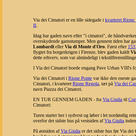
Via dei Cimatori er en lille sidegade i
kvarteret Rione
II
.
Idag har gaden navn efter "i cimatori", de håndværke
overskydende garnstumper. Men gennem tiden har ga
Lombardi
eller
Via di Monte d'Oro
. Først efter
153
flygtet fra borgerkrigen i Firenze, blev gaden kaldt
Vi
dette erhverv, som var almindeligt i tekstilfremstillin
I Via dei Cimatori boede engang Pave Urban VIII's fo
Via dei Cimatori i
Rione Ponte
var ikke den eneste ga
Cimatori, i kvarteret
Rione Regola
, tæt på
Via dei Cap
navn Piazza dei Cimatori.
EN TUR GENNEM GADEN - fra
Via Giulia
til
Cor
Cimatori:
Turen starter her i sydvest og løber i let nordøstlig ret
overfor det sidste hus på vestsiden af
Via Giulia
inde
På østsiden af
Via Giulia
er det sidste hus før Via de