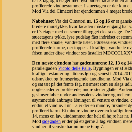
har 3 fag og 4 etager med lyst pudset facade uden and
profilerede vinduesrammer. I stueetagen er der kun et 
Mod Via dei Cimatori har ejendommen 4 meget brede
Nabohuset
Via dei Cimatori
nr. 15 og 16
er et ganske
bredere murstykke, hvor facaden måske engang har 
er i 3 etager med en senere tilbygget ekstra etage. De
stueetagens tykke, lyse pudslag fået indridset et sten
med flere smalle, vandrette lister. Førstesalens vindue
profilerede karme, der toppes af kraftige, vandrette o
frisen under disse vinduer ses årstallet MDCCCLXX
Den næste ejendom
har
gadenumrene 12, 13 og 14
parallelgaden
Vicolo delle Palle
. Bygningen er af ældre
kraftige restaurering i tidens løb og senest i 2014-2015
udsmykket og fremspringende tagudhæng. Mod Via dei 
og sat tæt på det femte fag, nærmest som en slags udlu
nogle steder er profilerede, andre steder glatte. And
gesimser løber under andensalens vinduer og mellem tre
asymmetrisk anbragte åbninger, til venstre et vindue, d
endnu et vindue. I nr. 13 er der en mindre, firkantet d
profileret karm. Et mindre vindue over en kraftigt fre
14, mens en lav, uindrammet dør helt til højre har nr.
Mod
sidegaden
er der på etagerne 3 fag vinduer, mens
vinduer til venstre har numrene 6 og 7.