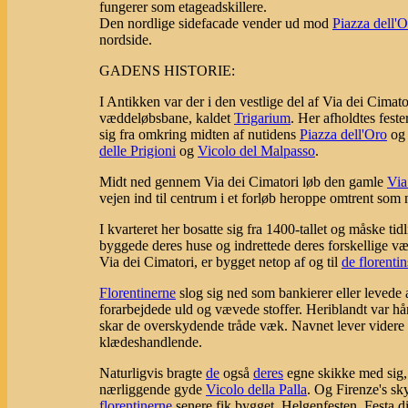
fungerer som etageadskillere.
Den nordlige sidefacade vender ud mod
Piazza dell'
nordside.
GADENS HISTORIE:
I Antikken var der i den vestlige del af Via dei Cima
væddeløbsbane, kaldet
Trigarium
. Her afholdtes fest
sig fra omkring midten af nutidens
Piazza dell'Oro
o
delle Prigioni
og
Vicolo del Malpasso
.
Midt ned gennem Via dei Cimatori løb den gamle
Via
vejen ind til centrum i et forløb heroppe omtrent som
I kvarteret her bosatte sig fra 1400-tallet og måske tidl
byggede deres huse og indrettede deres forskellige vær
Via dei Cimatori, er bygget netop af og til
de florentin
Florentinerne
slog sig ned som bankierer eller leved
forarbejdede uld og vævede stoffer. Heriblandt var h
skar de overskydende tråde væk. Navnet lever videre i
klædeshandlende.
Naturligvis bragte
de
også
deres
egne skikke med sig, b
nærliggende gyde
Vicolo della Palla
. Og Firenze's s
florentinerne
senere fik bygget. Helgenfesten, Festa d