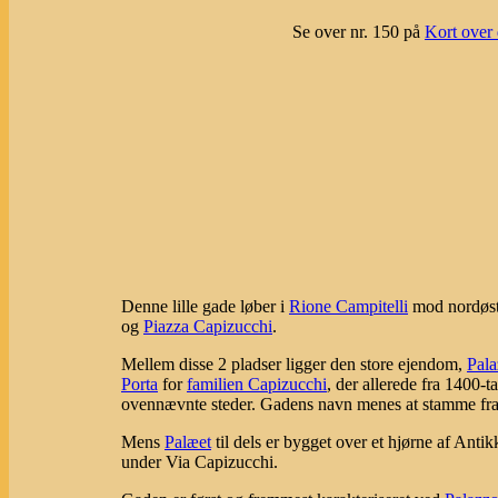
Se over nr. 150 på
Kort over 
Denne lille gade løber i
Rione Campitelli
mod nordøst
og
Piazza Capizucchi
.
Mellem disse 2 pladser ligger den store ejendom,
Pala
Porta
for
familien Capizucchi
, der allerede fra 1400-
ovennævnte steder. Gadens navn menes at stamme fra 
Mens
Palæet
til dels er bygget over et hjørne af Anti
under Via Capizucchi.