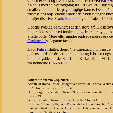
Gaden er først og fremmest karakteriseret ved
Palazz
højt hus med en overbygning fra 1700-tallet. I stueeta
smalle vinduer under pagodeagtige karme. De er båret a
førstesalens høje vinduer under de blødt svungne bued
detaljer tilskrives
Carlo Rainaldi
og er tilføjet i 1600-
Gadens sydside domineres af den store grå Klosterby
lang række småhuse i forskellig højde er her bygget
aflåste porte. Mere eller mindre pudsede mure i grå og
Capizucchi'
s elegante facade.
Hvor
Palæet
slutter, drejer Via Capizucchi til venstre,
gadens nordside drejer muren omkring Klosteret også o
der er bagsiden af det Sakristi til Kirken Santa Maria
for nonnerne i
1657
-
1659
.
Litteratur om Via Capizucchi:
Atlante di Roma Antica : Biografia e ritratti della città / a cu
--- 2 : Tavole e indici. --- Kort 14.
Delli, Sergio: Le strade di Roma. Newton Compton editori, 19
- side 239.
Guide Rionali di Roma. - Roma : Fratelli Palombi Editori.
--- Rione X Campitelli, Parte Prima / di Carlo Pietrangeli. - Nuo
Lanciani, Rodolfo: Forma Urbis Romae. 1. Ristampa. Roma, Ed
- kort nr. 21 (før de nyeste fund).