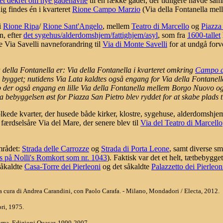
et dekret om nye gadenavne
til en række gader, der tidligere havde sa
dig findes én i kvarteret
Rione Campo Marzio
(Via della Fontanella mel
i
Rione Ripa
/
Rione Sant'Angelo
, mellem
Teatro di Marcello
og
Piazza 
n, efter
det sygehus/alderdomshjem/fattighjem/asyl
, som fra
1600-tallet
e Via Savelli navneforandring til
Via di Monte Savelli
for at undgå for
a della Fontanella er: Via della Fontanella i kvarteret omkring
Campo de
 bygget; nutidens Via Lata kaldtes også engang for Via della Fontanell
 der også engang en lille Via della Fontanella mellem Borgo Nuovo og B
a bebyggelsen øst for Piazza San Pietro blev ryddet for at skabe plads t
kede kvarter, der husede både kirker, klostre, sygehuse, alderdomshjem
 færdselsåre Via del Mare, der senere blev til
Via del Teatro di Marcello
mrådet:
Strada delle Carrozze
og
Strada di Porta Leone
, samt diverse s
s på Nolli's Romkort som nr. 1043
). Faktisk var det et helt, tætbebygge
såkaldte
Casa-Torre dei Pierleoni
og det såkaldte
Palazzetto dei Pierleon
 / a cura di Andrea Carandini, con Paolo Carafa. - Milano, Mondadori / Electa, 2012.
ri, 1975.
oma, Edizioni Quasar, 1990-2007.