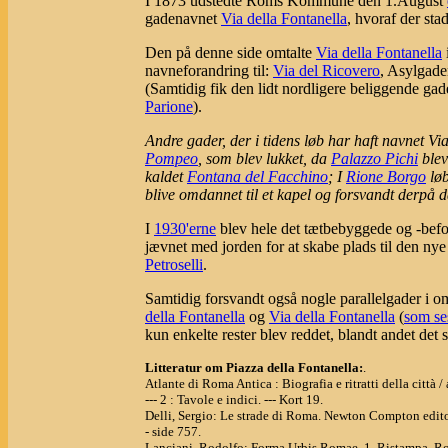
I 1873 udstedte Roms Kommune den 1.August
gadenavnet
Via della Fontanella
, hvoraf der sta
Den på denne side omtalte
Via della Fontanella
navneforandring til:
Via del Ricovero
, Asylgade
(Samtidig fik den lidt nordligere beliggende gad
Parione
).
Andre gader, der i tidens løb har haft navnet Vi
Pompeo
, som blev lukket, da
Palazzo Pichi
blev
kaldet
Fontana del Facchino
; I
Rione Borgo
løb
blive omdannet til et kapel og forsvandt derpå d
I
1930'erne
blev hele det tætbebyggede og -befol
jævnet med jorden for at skabe plads til den nye
Petroselli
.
Samtidig forsvandt også nogle parallelgader i o
della Fontanella
og
Via della Fontanella
(
som se
kun enkelte rester blev reddet, blandt andet det 
Litteratur om Piazza della Fontanella:
.
Atlante di Roma Antica : Biografia e ritratti della città
--- 2 : Tavole e indici. --- Kort 19.
Delli, Sergio: Le strade di Roma. Newton Compton edito
- side 757.
Lanciani, Rodolfo: Forma Urbis Romae. 1. Ristampa. R