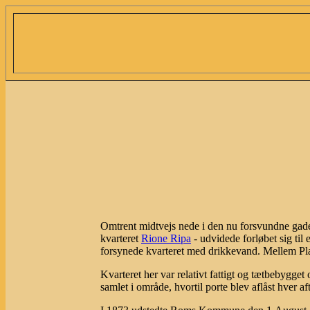
Omtrent midtvejs nede i den nu forsvundne ga
kvarteret
Rione Ripa
- udvidede forløbet sig til e
forsynede kvarteret med drikkevand. Mellem P
Kvarteret her var relativt fattigt og tætbebygget
samlet i område, hvortil porte blev aflåst hver 