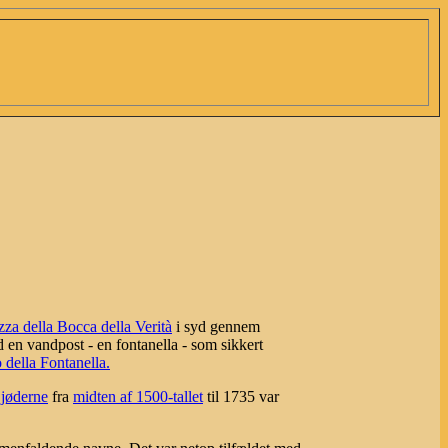
zza della Bocca della Verità
i syd gennem
od en vandpost - en fontanella - som sikkert
 della Fontanella.
r
jøderne
fra
midten af 1500-tallet
til 1735 var