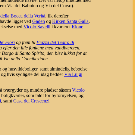
mmenfaldende navne. Det var netop tilfældet med
lem Via del Babuino og Via del Corso).
della Bocca della Verità
, fik derefter
havde ligget ved
Gaden
og
Kirken Santa Galla
.
vekselse med
Vicolo Savelli
i kvarteret
Rione
' Fiori
og frem til
Piazza del Teatro di
a efter den lille fontæne med vandbæreren,
orgo di Santo Spirito, den blev lukket for at
il Via della Conciliazione.
 og husvildeboliger, samt almindelig beboelse,
og hvis sydligste del idag hedder
Via Luigi
må tværgyder og mindre pladser såsom
Vicolo
t boligkvarter, som faldt for byfornyelsen, og
i
, samt
Casa dei Crescenzi
.