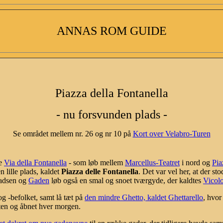
ANNAS ROM GUIDE
Piazza della Fontanella
- nu forsvunden plads -
Se området mellem nr. 26 og nr 10 på
Kort over Velabro-Turen
de
Via della Fontanella
- som løb mellem
Marcellus-Teatret
i nord og
Pia
n lille plads, kaldet
Piazza delle Fontanella
. Det var vel her, at der st
ladsen og
Gaden
løb også en smal og snoet tværgyde, der kaldtes
Vicolo
 og -befolket, samt lå tæt på
den mindre Ghetto, kaldet Ghettarello
, hvo
aften og åbnet hver morgen.