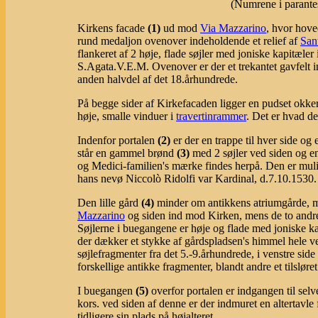
(Numrene i parantes
Kirkens facade
(1)
ud mod
Via Mazzarino
, hvor hove
rund medaljon ovenover indeholdende et relief af
San
flankeret af 2 høje, flade søjler med joniske kapitæle
S.Agata.V.E.M. Ovenover er der et trekantet gavfelt in
anden halvdel af det 18.århundrede.
På begge sider af Kirkefacaden ligger en pudset okkerf
høje, smalle vinduer i
travertinrammer
. Det er hvad de
Indenfor portalen
(2)
er der en trappe til hver side og
står en gammel brønd
(3)
med 2 søjler ved siden og en
og Medici-familien's mærke findes herpå. Den er muli
hans nevø Niccolò Ridolfi var Kardinal, d.7.10.1530.
Den lille gård
(4)
minder om antikkens atriumgårde, 
Mazzarino
og siden ind mod Kirken, mens de to andr
Søjlerne i buegangene er høje og flade med joniske k
der dækker et stykke af gårdspladsen's himmel hele v
søjlefragmenter fra det 5.-9.århundrede, i venstre side 
forskellige antikke fragmenter, blandt andre et tilslø
I buegangen
(5)
overfor portalen er indgangen til selv
kors. ved siden af denne er der indmuret en altertavle
tidligere sin plads på højalteret.