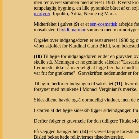
men renoveret sammen med alteret i 1933. Øverst kr
tempelagtig bygning, en lille pyramide båret af en søj
martyrer
: Ippolito, Adria, Neone og Maria.
Midterfeltet i gulvet
(9)
er et
sen-cosmatisk
arbejde fra
mosaiksten i
hvidt marmor
sammen med marmortype
Orgelet over indgangsdøren er restaureret i 1930 og om
våbenskjoldet for Kardinal Carlo Bichi, som bekosted
(10)
Til højre for indgangsdøren er der en gravsten o
skulle stå. Meningen er nogenlunde således: "Lascaris e
fremmede, ikke så mærkeligt at ligge her: han fandt l
var frit for grækerne". Gravskriften nedenunder er for
Til højre herfor er indgangen til sakristiet
(11)
, hvor d
forsynet med munkene I Monaci Verginiani's mærke.
Sideskibene havde også oprindeligt vinduer, men de er n
I starten af det højre sideskib ligger sideindgangen fr
Derfter følger et gravmæle for den tidligere Titulær-
På væggen hænger her
(14)
et vævet tæppe forestill
Bisleti bekræftede relikviernes tilstedeværelse.