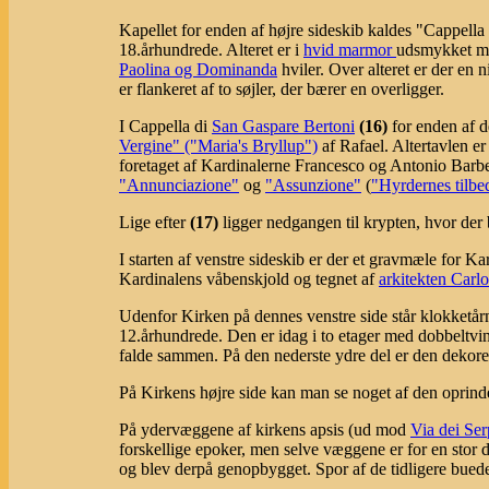
Kapellet for enden af højre sideskib kaldes "Cappell
18.århundrede. Alteret er i
hvid marmor
udsmykket me
Paolina og Dominanda
hviler. Over alteret er der en 
er flankeret af to søjler, der bærer en overligger.
I Cappella di
San Gaspare Bertoni
(16)
for enden af d
Vergine" ("Maria's Bryllup")
af Rafael. Altertavlen er 
foretaget af Kardinalerne Francesco og Antonio Barbe
"Annunciazione"
og
"Assunzione"
(
"Hyrdernes tilbe
Lige efter
(17)
ligger nedgangen til krypten, hvor der
I starten af venstre sideskib er der et gravmæle for K
Kardinalens våbenskjold og tegnet af
arkitekten Carl
Udenfor Kirken på dennes venstre side står klokketår
12.århundrede. Den er idag i to etager med dobbeltvin
falde sammen. På den nederste ydre del er den dekore
På Kirkens højre side kan man se noget af den oprind
På ydervæggene af kirkens apsis (ud mod
Via dei Ser
forskellige epoker, men selve væggene er for en stor d
og blev derpå genopbygget. Spor af de tidligere bued