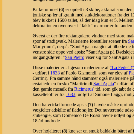
Kirkerummet
(6)
er opdelt i 3 skibe, akkurat som den 
joniske søjler af granit med stukdekorationer fra det 
blev lukket i 1600-tallet, så der idag kun er 5. Melle
dekorationen ovenover i "falsk" marmor er fra anden 
Øverst er der fire rektangulære vinduer med store mal
spor af stadigvæk. Malerierne forestiller scener fra
Sa
Martyrium", derpå: "Sant'Agata nægter at tilbede de 
venstre side oppe ved apsis: "Sant'Agata på Dødsleje
indgangsdøren: "
San Pietro
viser sig for Sant'Agata i
Disse malerier er - ligesom malerierne af
"La Fede" (
- udført i
1633
af Paolo Gismondi, som var elev af
Pi
Cerrini). Fra samme hånd stammer også malerierne på h
erstattede en fresko "Martirio di
Sant'Agata
" udført a
den gamle mosaik fra
Ricimerus
' tid, som gik tabt d
kassetteloft er fra
1633
, udført af Simone Laggi, mulig
Den halvcirkelformede apsis
(7)
havde måske oprindeli
vægfelter adskilte af flade søjler. Det nuværende uds
stukengle, som Domenico De Rossi havde udført og so
18.århundrede.
Over højalteret
(8)
knejser en smuk baldakin båret af fi