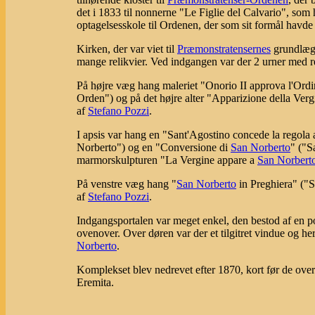
det i 1833 til nonnerne "Le Figlie del Calvario", som
optagelsesskole til Ordenen, der som sit formål havde 
Kirken, der var viet til
Præmonstratensernes
grundlæ
mange relikvier. Ved indgangen var der 2 urner med r
På højre væg hang maleriet "Onorio II approva l'Ord
Orden") og på det højre alter "Apparizione della Ver
af
Stefano Pozzi
.
I apsis var hang en "Sant'Agostino concede la regola
Norberto") og en "Conversione di
San Norberto
" ("S
marmorskulpturen "La Vergine appare a
San Norbert
På venstre væg hang "
San Norberto
in Preghiera" ("
af
Stefano Pozzi
.
Indgangsportalen var meget enkel, den bestod af en por
ovenover. Over døren var der et tilgitret vindue og h
Norberto
.
Komplekset blev nedrevet efter 1870, kort før de ove
Eremita.