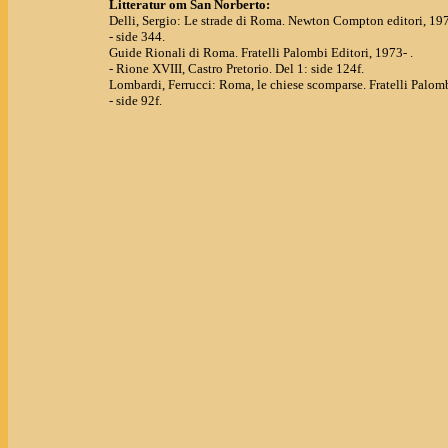
Litteratur om San Norberto:
Delli, Sergio: Le strade di Roma. Newton Compton editori, 19
- side 344.
Guide Rionali di Roma. Fratelli Palombi Editori, 1973- .
- Rione XVIII, Castro Pretorio. Del 1: side 124f.
Lombardi, Ferrucci: Roma, le chiese scomparse. Fratelli Palomb
- side 92f.