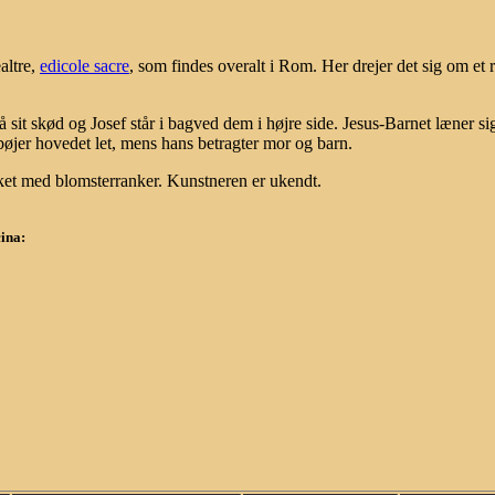
altre,
edicole sacre
, som findes overalt i Rom. Her drejer det sig om et r
sit skød og Josef står i bagved dem i højre side. Jesus-Barnet læner sig
øjer hovedet let, mens hans betragter mor og barn.
et med blomsterranker. Kunstneren er ukendt.
ina: