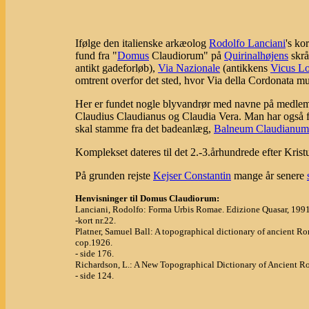
Ifølge den italienske arkæolog
Rodolfo Lanciani
's ko
fund fra "
Domus
Claudiorum" på
Quirinalhøjens
skrå
antikt gadeforløb),
Via Nazionale
(antikkens
Vicus L
omtrent overfor det sted, hvor Via della Cordonata m
Her er fundet nogle blyvandrør med navne på medl
Claudius Claudianus og Claudia Vera. Man har også f
skal stamme fra det badeanlæg,
Balneum Claudianum
Komplekset dateres til det 2.-3.århundrede efter Krist
På grunden rejste
Kejser Constantin
mange år senere
Henvisninger til Domus Claudiorum:
Lanciani, Rodolfo: Forma Urbis Romae. Edizione Quasar, 1991
-kort nr.22.
Platner, Samuel Ball: A topographical dictionary of ancient 
cop.1926.
- side 176.
Richardson, L.: A New Topographical Dictionary of Ancient R
- side 124.