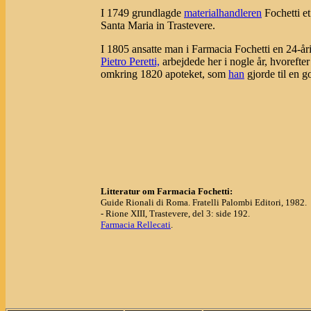
I 1749 grundlagde
materialhandleren
Fochetti et
Santa Maria in Trastevere.
I 1805 ansatte man i Farmacia Fochetti en 24-å
Pietro Peretti,
arbejdede her i nogle år, hvoreft
omkring 1820 apoteket, som
han
gjorde til en 
Litteratur om Farmacia Fochetti:
Guide Rionali di Roma. Fratelli Palombi Editori, 1982.
- Rione XIII, Trastevere, del 3: side 192.
Farmacia Rellecati
.