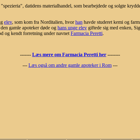
 "spezieria", datidens materialhandel, som bearbejdede og solgte krydd
rig
elev
, som kom fra Norditalien, hvor
han
havde studeret kemi og farm
er den gamle apoteker døde og
hans unge elev
giftede sig med enken, Si
god og kendt forretning under navnet
Farmacia Peretti
.
-------
Læs mere om Farmacia Peretti her
--------
---
Læs også om andre gamle apoteker i Rom
---