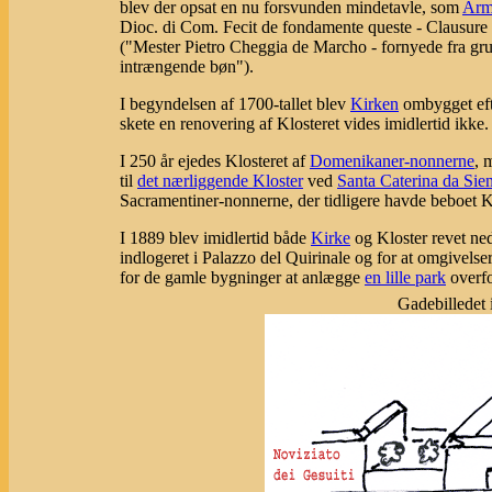
blev der opsat en nu forsvunden mindetavle, som
Arme
Dioc. di Com. Fecit de fondamente queste - Clausure
("Mester Pietro Cheggia de Marcho - fornyede fra gr
intrængende bøn").
I begyndelsen af 1700-tallet blev
Kirken
ombygget efte
skete en renovering af Klosteret vides imidlertid ikke.
I 250 år ejedes Klosteret af
Domenikaner-nonnerne
, 
til
det nærliggende Kloster
ved
Santa Caterina da Sie
Sacramentiner-nonnerne, der tidligere havde beboet K
I 1889 blev imidlertid både
Kirke
og Kloster revet ne
indlogeret i Palazzo del Quirinale og for at omgivelse
for de gamle bygninger at anlægge
en lille park
overfo
Gadebilledet i