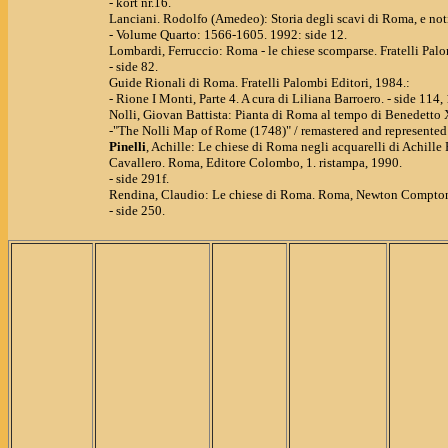
- kort nr.16.
Lanciani. Rodolfo (Amedeo): Storia degli scavi di Roma, e noti
- Volume Quarto: 1566-1605. 1992: side 12.
Lombardi, Ferruccio: Roma - le chiese scomparse. Fratelli Palo
- side 82.
Guide Rionali di Roma. Fratelli Palombi Editori, 1984.:
- Rione I Monti, Parte 4. A cura di Liliana Barroero. - side 114,
Nolli, Giovan Battista: Pianta di Roma al tempo di Benedetto X
-"The Nolli Map of Rome (1748)" / remastered and represented by
Pinelli
, Achille: Le chiese di Roma negli acquarelli di Achille P
Cavallero. Roma, Editore Colombo, 1. ristampa, 1990.
- side 291f.
Rendina, Claudio: Le chiese di Roma. Roma, Newton Compton ed
- side 250.