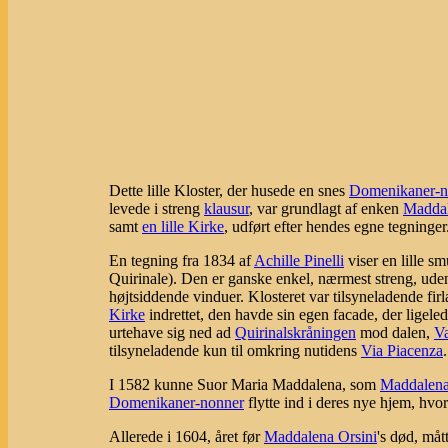
Dette lille Kloster, der husede en snes
Domenikaner-n
levede i streng
klausur
, var grundlagt af enken
Maddal
samt
en lille Kirke
, udført efter hendes egne tegninger
En tegning fra 1834 af
Achille Pinelli
viser en lille s
Quirinale). Den er ganske enkel, nærmest streng, ude
højtsiddende vinduer. Klosteret var tilsyneladende fir
Kirke
indrettet, den havde sin egen facade, der ligel
urtehave sig ned ad
Quirinalskråningen
mod dalen,
Va
tilsyneladende kun til omkring nutidens
Via Piacenza
.
I 1582 kunne Suor Maria Maddalena, som
Maddalena
Domenikaner-nonner
flytte ind i deres nye hjem, hvo
Allerede i 1604, året før
Maddalena Orsini
's død, måt