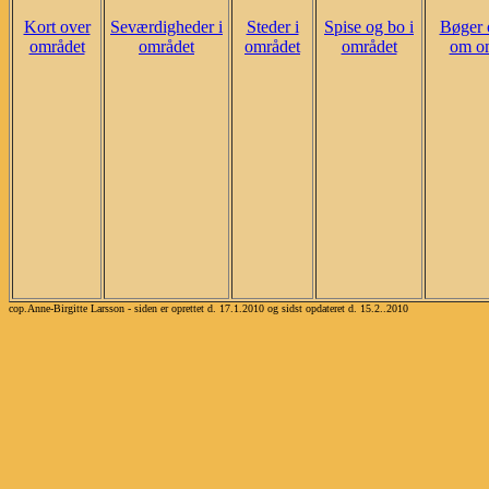
Kort over
Seværdigheder i
Steder i
Spise og bo i
Bøger 
området
området
området
området
om o
cop.Anne-Birgitte Larsson - siden er oprettet d. 17.1.2010 og sidst opdateret d. 15.2..2010