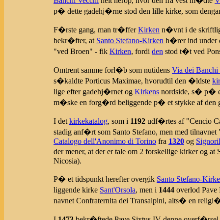
Banchi Vecchi
helt herop, hvor den fra vest m�dte
V
p� dette gadehj�rne stod den lille kirke, som den
F�rste gang, man tr�ffer
Kirken
n�vnt i de skriftlig
bekr�fter, at
Santo Stefano-Kirken
h�rer ind under d
"ved Broen" - fik
Kirken
, fordi
den
stod t�t ved Pons
Omtrent samme forl�b som nutidens
Via dei Banchi
s�kaldte Porticus Maximae, hvorudtil den �ldste
ki
lige efter gadehj�rnet og
Kirkens
nordside, s� p� e
m�ske en forg�rd beliggende p� et stykke af den 
I det
kirkekatalog
, som i
1192
udf�rtes af "Cencio C
stadig anf�rt som Santo Stefano, men med tilnavnet
Catalogo dell'Anonimo di Torino
fra
1320
og
Signoril
der mener, at der er tale om 2 forskellige kirker og a
Nicosia).
P� et tidspunkt herefter overgik
Santo Stefano-Kirk
liggende kirke
Sant'Orsola
, men i
1444
overlod Pave 
navnet Confraternita dei Transalpini, alts� en religi
I
1473
bekr�ftede Pave Sixtus IV denne overf�rsel ti