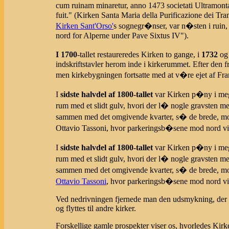
cum ruinam minaretur, anno 1473 societati Ultramon
fuit." (Kirken Santa Maria della Purificazione dei Tra
Kirken Sant'Orso'
s sognegr�nser, var n�sten i ruin, d
nord for Alperne under Pave Sixtus IV").
I 1700
-tallet restaureredes Kirken to gange, i
1732
og 
indskriftstavler herom inde i kirkerummet. Efter den f
men kirkebygningen fortsatte med at v�re ejet af Fra
I
sidste halvdel af 1800-tallet
var Kirken p�ny i meg
rum med et slidt gulv, hvori der l� nogle gravsten 
sammen med det omgivende kvarter, s� de brede, mo
Ottavio Tassoni, hvor parkeringsb�sene mod nord v
I
sidste halvdel af 1800-tallet
var Kirken p�ny i meg
rum med et slidt gulv, hvori der l� nogle gravsten 
sammen med det omgivende kvarter, s� de brede, mo
Ottavio Tassoni
, hvor parkeringsb�sene mod nord vi
Ved nedrivningen fjernede man den udsmykning, der v
og flyttes til andre kirker.
Forskellige gamle prospekter viser os, hvorledes Kirke