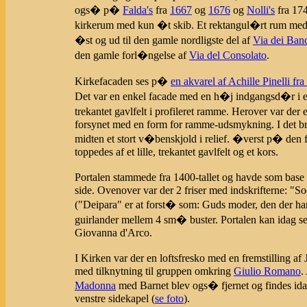
ogs� p�
Falda's
fra
1667
og
1676
og
Nolli's
fra 174
kirkerum med kun �t skib. Et rektangul�rt rum med 
�st og ud til den gamle nordligste del af
Via dei Ban
den gamle forl�ngelse af
Via del Consolato
.
Kirkefacaden ses p�
en akvarel af Achille Pinelli fr
Det var en enkel facade med en h�j indgangsd�r i 
trekantet gavlfelt i profileret ramme. Herover var d
forsynet med en form for ramme-udsmykning. I det brede
midten et stort v�benskjold i relief. �verst p� den f
toppedes af et lille, trekantet gavlfelt og et kors.
Portalen stammede fra 1400-tallet og havde som base
side. Ovenover var der 2 friser med indskrifterne: "So
("Deipara" er at forst� som: Guds moder, den der ha
guirlander mellem 4 sm� buster. Portalen kan idag ses
Giovanna d'Arco.
I Kirken var der en loftsfresko med en fremstilling a
med tilknytning til gruppen omkring
Giulio Romano
.
Madonna
med Barnet blev ogs� fjernet og findes idag 
venstre sidekapel (
se foto
).