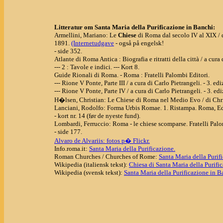
Litteratur om Santa Maria della Purificazione in Banchi:
Armellini, Mariano: Le
Chiese
di Roma dal secolo IV al XIX /
1891.
(Internetudgave
- også på engelsk!
- side 352.
Atlante di Roma Antica : Biografia e ritratti della città / a cu
--- 2 : Tavole e indici. --- Kort 8.
Guide Rionali di Roma. - Roma : Fratelli Palombi Editori.
--- Rione V Ponte, Parte III / a cura di Carlo Pietrangeli. - 3. edi
--- Rione V Ponte, Parte IV / a cura di Carlo Pietrangeli. - 3. edi
H�lsen, Christian: Le Chiese di Roma nel Medio Evo / di Chri
Lanciani, Rodolfo: Forma Urbis Romae. 1. Ristampa. Roma, Ed
- kort nr. 14 (før de nyeste fund).
Lombardi, Ferruccio: Roma - le chiese scomparse. Fratelli Palo
- side 177.
Alvaro de Alvariis: fotos p� Flickr.
Info.roma.it:
Santa Maria della Purificazione.
Roman Churches / Churches of Rome:
Santa Maria della Purif
Wikipedia (italiensk tekst):
Chiesa di Santa Maria della Purifi
Wikipedia (svensk tekst):
Santa Maria della Purificazione in B