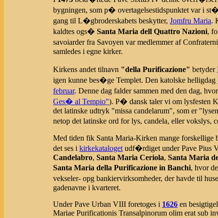
bygningen, som p� overtagelsestidspunktet var i st�
gang til L�gbroderskabets beskytter,
Jomfru Maria
. 
kaldtes ogs�
Santa Maria dell Quattro Nazioni
, f
savoiarder fra Savoyen var medlemmer af Confraterni
samledes i egne kirker.
Kirkens andet tilnavn
"della Purificazione"
betyder
igen kunne bes�ge Templet. Den katolske helligdag
februar
. Denne dag falder sammen med den dag, hvor
Ges� al Tempio"
). P� dansk taler vi om lysfesten 
det latinske udtryk "missa candelarum", som er "lyse
netop det latinske ord for lys, candela, eller vokslys,
Med tiden fik Santa Maria-Kirken mange forskellige be
det ses i
kirkekataloget
udf�rdiget under Pave Pius 
Candelabro
,
Santa Maria Ceriola
,
Santa Maria de
Santa Maria della Purificazione in Banchi
, hvor d
vekseler- opg bankiervirksomheder, der havde til hus
gadenavne i kvarteret.
Under Pave Urban VIII foretoges i
1626
en besigtigel
Mariae Purificationis Transalpinorum olim erat sub in