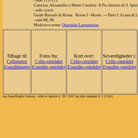
- side 112-113.
Canezza, Alessandro e Mario Casalini: Il Pio Istituto di S. Spi
- side cxxiii.
Guide Rionali di Roma : Rione I - Monti. --- Parte I. A cura di 
- side 88, 90.
Medioevo.roma:
Ospedale Lateranense
.
Tilbage til:
Fotos fra:
Kort over:
Seværdigheder i:
Celioturen
Celio-området
Celio-området
Celio-området
Esquilinturen
Esquilin-området
Esquilin-området
Esquilin-området
cop.Anne-Birgitte Larsson - siden er oprettet d. 28.1.2012 og sidst opdateret d. 1.2.2012