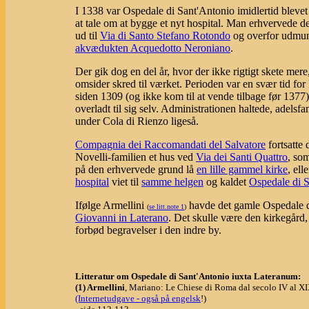
I 1338 var Ospedale di Sant'Antonio imidlertid blevet fo
at tale om at bygge et nyt hospital. Man erhvervede de
ud til
Via di Santo Stefano Rotondo
og overfor udmu
akvædukten Acquedotto Neroniano
.
Der gik dog en del år, hvor der ikke rigtigt skete mer
omsider skred til værket. Perioden var en svær tid fo
siden 1309 (og ikke kom til at vende tilbage før 1377
overladt til sig selv. Administrationen haltede, adel
under Cola di Rienzo ligeså.
Compagnia dei Raccomandati del Salvatore
fortsatte
Novelli-familien et hus ved
Via dei Santi Quattro
, so
på den erhvervede grund lå
en lille gammel kirke
, ell
hospital
viet til
samme helgen
og kaldet
Ospedale di S
Ifølge Armellini
havde det gamle Ospedale di 
(
se litt.note 1
)
Giovanni in Laterano
. Det skulle være den kirkegård,
forbød begravelser i den indre by.
Litteratur om Ospedale di Sant'Antonio iuxta Lateranum:
(1) Armellini
, Mariano: Le Chiese di Roma dal secolo IV al XI
(Internetudgave - også på engelsk
!)