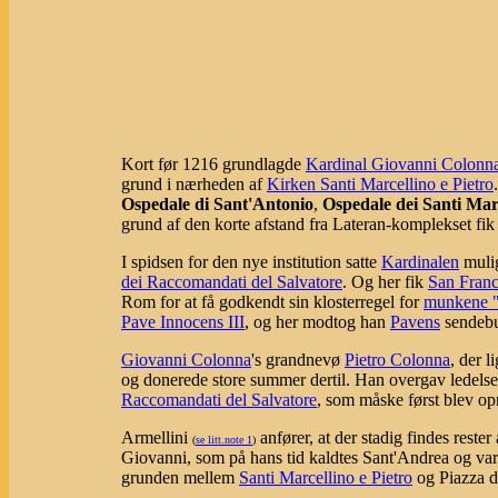
Kort før 1216 grundlagde
Kardinal Giovanni Colonn
grund i nærheden af
Kirken Santi Marcellino e Pietro
Ospedale di Sant'Antonio
,
Ospedale dei Santi Marc
grund af den korte afstand fra Lateran-komplekset fik
I spidsen for den nye institution satte
Kardinalen
mulig
dei Raccomandati del Salvatore
. Og her fik
San Franc
Rom for at få godkendt sin klosterregel for
munkene "i
Pave Innocens III
, og her modtog han
Pavens
sendeb
Giovanni Colonna
's grandnevø
Pietro Colonna
, der 
og donerede store summer dertil. Han overgav ledelsen
Raccomandati del Salvatore
, som måske først blev opr
Armellini
anfører, at der stadig findes reste
(
se litt.note 1
)
Giovanni, som på hans tid kaldtes Sant'Andrea og var
grunden mellem
Santi Marcellino e Pietro
og Piazza d