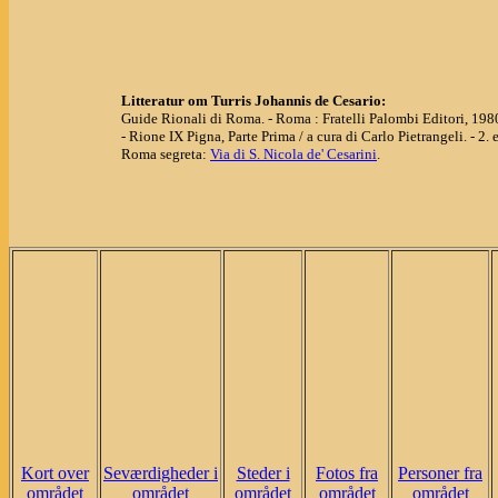
Litteratur om Turris Johannis de Cesario:
Guide Rionali di Roma. - Roma : Fratelli Palombi Editori, 198
- Rione IX Pigna, Parte Prima / a cura di Carlo Pietrangeli. - 2. e
Roma segreta:
Via di S. Nicola de' Cesarini
.
Kort over
Seværdigheder i
Steder i
Fotos fra
Personer fra
området
området
området
området
området