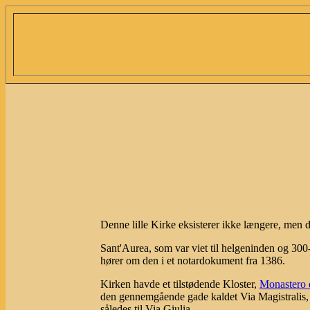
Denne lille Kirke eksisterer ikke længere, men de
Sant'Aurea, som var viet til helgeninden og 300
hører om den i et notardokument fra 1386.
Kirken havde et tilstødende Kloster,
Monastero 
den gennemgående gade kaldet Via Magistralis, s
således til Via Giulia.