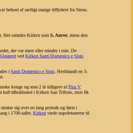
r beboet af særligt mange tilflyttere fra Siena.
lt. Her omtales Kirken som
S. Auree
, mens den
tedet, der var mere eller mindre i ruin. De
Klosteret
ved
Kirken Santi Domenico e Sisto
ndes i
Santi Domenico e Sisto
. Heriblandt en 3-
i.
panske konge og som 2 år tidligere af
Pius V
haft tilholdssted i Kirken San Trifone, men fik
strakte sig over en lang periode og først i
ang i 1700-tallet.
Kirken
viede napoletanerne til