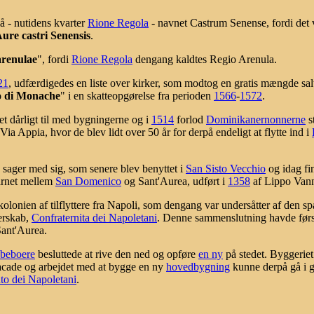
å - nutidens kvarter
Rione Regola
- navnet Castrum Senense, fordi det va
ure castri Senensis
.
arenulae
", fordi
Rione Regola
dengang kaldtes Regio Arenula.
21
, udfærdigedes en liste over kirker, som modtog en gratis mængde sa
ro di Monache
" i en skatteopgørelse fra perioden
1566
-
1572
.
et dårligt til med bygningerne og i
1514
forlod
Dominikanernonnerne
s
ia Appia, hvor de blev lidt over 50 år for derpå endeligt at flytte ind i
 sager med sig, som senere blev benyttet i
San Sisto Vecchio
og idag fi
rnet mellem
San Domenico
og Sant'Aurea, udført i
1358
af Lippo Vann
olonien af tilflyttere fra Napoli, som dengang var undersåtter af den s
derskab,
Confraternita dei Napoletani
. Denne sammenslutning havde først 
ant'Aurea.
 beboere
besluttede at rive den ned og opføre
en ny
på stedet. Byggeriet 
acade og arbejdet med at bygge en ny
hovedbygning
kunne derpå gå i g
nto dei Napoletani
.