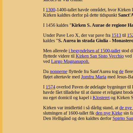
I
1300
-1400-tallet havde området, hvor Kirken l
Kirken kaldtes derfor på dette tidspunkt
Sanct'A
I 1456 kaldes "
Kirken S. Aurae de regione H
Under Pave Leo X, der var pave fra
1513
til
15
kaldes "
S. Aurea in strada Giulia - Monaste
Men allerede
i begyndelsen af 1500-tallet
stod d
flyttede videre til
Kirken San Sisto Vecchio
ved V
ved
Largo Magnanapoli.
Da
nonnerne
flyttede fra Sant'Aurea tog
de
flere
fløjet altertavle med
Jomfru Maria
med Jesus-Ba
I
1574
overlod Paven de ødelagte bygninger til k
havde fået tilladelse til at danne et religiøst bro
nu eget domicil og kapel i
Klosteret
og Kirken S
Kirken var imidlertid i så dårlig stand, at
de nye
slutningen af 1600-tallet fik
den nye Kirke
sin f
Den Helligånd og den kaldtes derfor
Spirito Sa