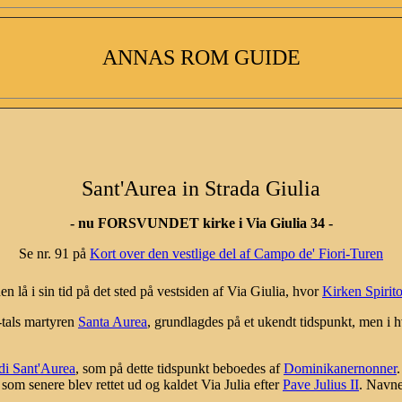
ANNAS ROM GUIDE
Sant'Aurea in Strada Giulia
- nu FORSVUNDET kirke i Via Giulia 34 -
Se nr. 91 på
Kort over den vestlige del af Campo de' Fiori-Turen
n lå i sin tid på det sted på vestsiden af Via Giulia, hvor
Kirken Spirit
-tals martyren
Santa Aurea
, grundlagdes på et ukendt tidspunkt, men i h
di Sant'Aurea
, som på dette tidspunkt beboedes af
Dominikanernonner
om senere blev rettet ud og kaldet Via Julia efter
Pave Julius II
. Navnet