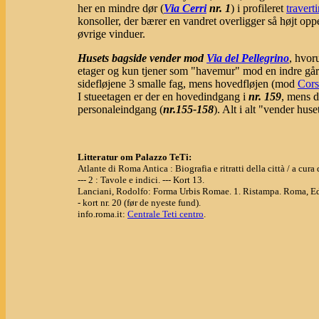
her en mindre dør (
Via Cerri
nr. 1
) i profileret
travert
konsoller, der bærer en vandret overligger så højt opp
øvrige vinduer.
Husets bagside vender mod
Via del Pellegrino
, hvor
etager og kun tjener som "havemur" mod en indre gård
sidefløjene 3 smalle fag, mens hovedfløjen (mod
Cors
I stueetagen er der en hovedindgang i
nr. 159
, mens d
personaleindgang (
nr.155-158
). Alt i alt "vender hus
Litteratur om Palazzo TeTi:
Atlante di Roma Antica : Biografia e ritratti della città / a cu
--- 2 : Tavole e indici. --- Kort 13.
Lanciani, Rodolfo: Forma Urbis Romae. 1. Ristampa. Roma, Ed
- kort nr. 20 (før de nyeste fund).
info.roma.it:
Centrale Teti centro
.