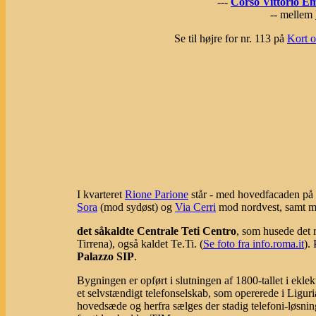
---
Corso Vittorio Em
-- mellem
Se til højre for nr. 113 på
Kort o
I kvarteret
Rione Parione
står - med hovedfacaden på
Sora
(mod sydøst) og
Via Cerri
mod nordvest, samt 
det såkaldte Centrale Teti Centro
, som husede det 
Tirrena), også kaldet Te.Ti. (
Se foto fra info.roma.it
).
Palazzo SIP
.
Bygningen er opført i slutningen af 1800-tallet i eklekti
et selvstændigt telefonselskab, som opererede i Ligu
hovedsæde og herfra sælges der stadig telefoni-løsnin