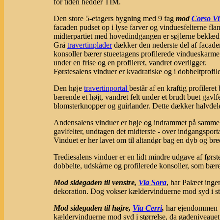
for tiden hedder TIM.
Den store 5-etagers bygning med 9 fag
mod
Corso Vi
facaden pudset op i lyse farver og vinduesfelterne fl
midterpartiet med hovedindgangen er søjlerne beklædt
Grå
travertinplader
dækker den nederste del af facaden
konsoller bærer stueetagens profilerede vindueskarme. 
under en frise og en profileret, vandret overligger.
Førstesalens vinduer er kvadratiske og i dobbeltprofi
Den høje
travertinportal
består af en kraftig profileret 
bærende et højt, vandret felt under et brudt buet gavlf
blomsterknopper og guirlander. Dette dækker halvdelen 
Andensalens vinduer er høje og indrammet på samme m
gavlfelter, undtagen det midterste - over indgangsport
Vinduet er her lavet om til altandør bag en dyb og br
Trediesalens vinduer er en lidt mindre udgave af først
dobbelte, udskårne og profilerede konsoller, som bærer
Mod sidegaden til venstre,
Via Sora
, har Palæet ing
dekoration. Dog vokser kældervinduerne mod syd i st
Mod sidegaden til højre,
Via Cerri
,
har ejendommen 5
kældervinduerne mod syd i størrelse, da gadeniveaue