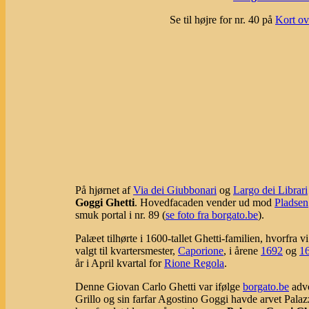
Se til højre for nr. 40 på
Kort ov
På hjørnet af
Via dei Giubbonari
og
Largo dei Librari
Goggi Ghetti
. Hovedfacaden vender ud mod
Pladsen
smuk portal i nr. 89 (
se foto fra borgato.be
).
Palæet tilhørte i 1600-tallet Ghetti-familien, hvorfr
valgt til kvartersmester,
Caporione
, i årene
1692
og
1
år i April kvartal for
Rione Regola
.
Denne Giovan Carlo Ghetti var ifølge
borgato.be
advo
Grillo og sin farfar Agostino Goggi havde arvet Palaz