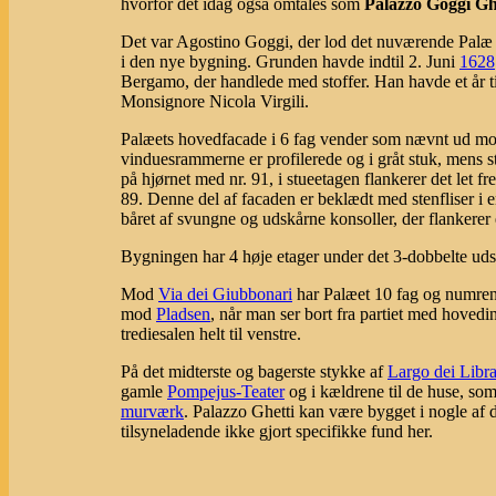
hvorfor det idag også omtales som
Palazzo Goggi Gh
Det var Agostino Goggi, der lod det nuværende Palæ 
i den nye bygning. Grunden havde indtil 2. Juni
1628
Bergamo, der handlede med stoffer. Han havde et år t
Monsignore Nicola Virgili.
Palæets hovedfacade i 6 fag vender som nævnt ud mod
vinduesrammerne er profilerede og i gråt stuk, mens s
på hjørnet med nr. 91, i stueetagen flankerer det let f
89. Denne del af facaden er beklædt med stenfliser i e
båret af svungne og udskårne konsoller, der flankerer 
Bygningen har 4 høje etager under det 3-dobbelte ud
Mod
Via dei Giubbonari
har Palæet 10 fag og numre
mod
Pladsen
, når man ser bort fra partiet med hove
trediesalen helt til venstre.
På det midterste og bagerste stykke af
Largo dei Libra
gamle
Pompejus-Teater
og i kældrene til de huse, som
murværk
. Palazzo Ghetti kan være bygget i nogle af d
tilsyneladende ikke gjort specifikke fund her.