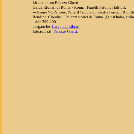
Litteratur om Palazzo Ghetti:
Guide Rionali di Roma. - Roma : Fratelli Palombi Editori.
--- Rione VI, Parione, Parte II / a cura di Cecilia Pericoli Ridolfi
Rendina, Claudio: I Palazzi storici di Roma. (Quest'Italia, col
- side 399-400.
borgato.be:
Largo dei Librari
.
Info.roma.it:
Palazzo Ghetti
.