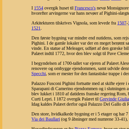
I
1554
overgik huset til
Francesco's
nevø Monsignore A
hvorefter arvingerne var hans nevøer af Pighini-slægt
Arkitekturen tilskrives Vignola, som levede fra
1507
-
1521
.
Den første bygning var mindre end nutidens, som rejste
Pighini. I de gamle lokaler var der en meget berømt sa
vinde. En statue af Meleager, udført af den græske bil
Palæet indtil 1772, hvor den blev solgt til Pave Cleme
I begyndelsen af 1700-tallet var ejeren af Palæet Al
renovere og ombygge ejendommen, samt udvide denne 
Specchi
, som er mester for den fantastiske trappe i de
Palazzo Fusconi Pighini fortsatte med at skifte ejere 
Sparapani di Camerino ejendommen og i slutningen af 
blev lukket i 1810 af datidens franske regering Rom, 
Curti Lepri. I 1872 overgik Palæet til
Grevinde Giulia
Idag kaldes Palæet derfor også Palazzo Del Gallo di 
Den store, hvidkalkede bygning er i 5 etager og har 
Via dei Baullari
(og 9 åbninger med numrene 33-41),
Hovedindgangen er fra
Piazza Farnese
, hvor en stor