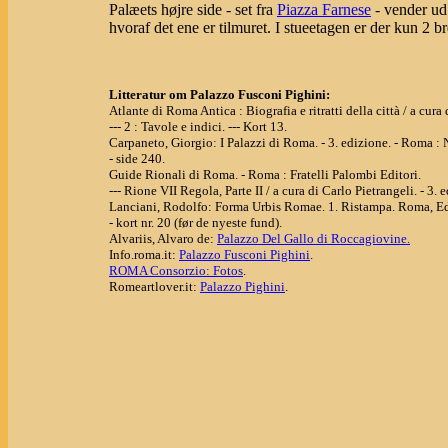
Palæets højre side - set fra
Piazza Farnese
- vender u
hvoraf det ene er tilmuret. I stueetagen er der kun 2 
Litteratur om Palazzo Fusconi Pighini:
Atlante di Roma Antica : Biografia e ritratti della città / a cu
--- 2 : Tavole e indici. --- Kort 13.
Carpaneto, Giorgio: I Palazzi di Roma. - 3. edizione. - Roma 
- side 240.
Guide Rionali di Roma. - Roma : Fratelli Palombi Editori.
--- Rione VII Regola, Parte II / a cura di Carlo Pietrangeli. - 3. 
Lanciani, Rodolfo: Forma Urbis Romae. 1. Ristampa. Roma, Ed
- kort nr. 20 (før de nyeste fund).
Alvariis, Alvaro de:
Palazzo Del Gallo di Roccagiovine.
Info.roma.it:
Palazzo Fusconi Pighini
.
ROMA Consorzio: Fotos
.
Romeartlover.it:
Palazzo Pighini
.