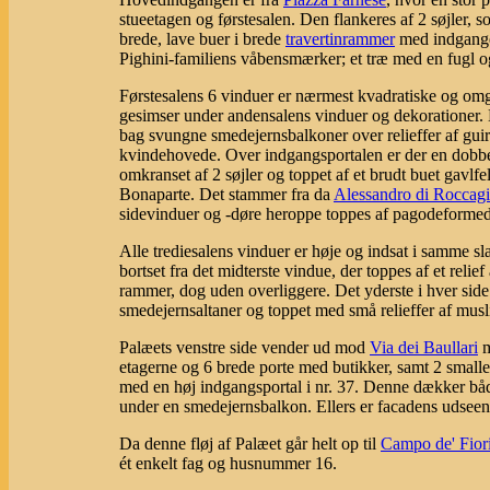
stueetagen og førstesalen. Den flankeres af 2 søjler, 
brede, lave buer i brede
travertinrammer
med indgange 
Pighini-familiens våbensmærker; et træ med en fugl o
Førstesalens 6 vinduer er nærmest kvadratiske og om
gesimser under andensalens vinduer og dekorationer. De
bag svungne smedejernsbalkoner over relieffer af gui
kvindehovede. Over indgangsportalen er der en dobbel
omkranset af 2 søjler og toppet af et brudt buet gavl
Bonaparte. Det stammer fra da
Alessandro di Roccag
sidevinduer og -døre heroppe toppes af pagodeformede
Alle trediesalens vinduer er høje og indsat i samme
bortset fra det midterste vindue, der toppes af et reli
rammer, dog uden overliggere. Det yderste i hver side
smedejernsaltaner og toppet med små relieffer af musl
Palæets venstre side vender ud mod
Via dei Baullari
m
etagerne og 6 brede porte med butikker, samt 2 smalle
med en høj indgangsportal i nr. 37. Denne dækker både 
under en smedejernsbalkon. Ellers er facadens udsee
Da denne fløj af Palæet går helt op til
Campo de' Fior
ét enkelt fag og husnummer 16.