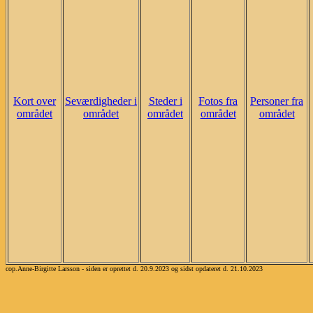
Kort over
Seværdigheder i
Steder i
Fotos fra
Personer fra
området
området
området
området
området
cop.Anne-Birgitte Larsson - siden er oprettet d. 20.9.2023 og sidst opdateret d. 21.10.2023