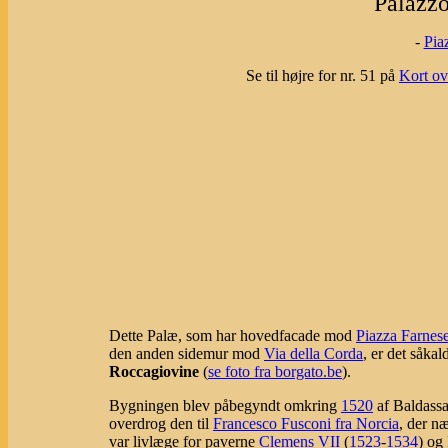
Palazzo
-
Pia
Se til højre for nr. 51 på
Kort ov
Dette Palæ, som har hovedfacade mod
Piazza Farnes
den anden sidemur mod
Via della Corda
, er det såkal
Roccagiovine
(
se foto fra borgato.be
).
Bygningen blev påbegyndt omkring
1520
af Baldassa
overdrog den til
Francesco Fusconi fra Norcia
, der n
var livlæge for paverne
Clemens VII
(
1523
-
1534
) og 