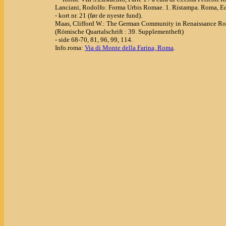
Lanciani, Rodolfo: Forma Urbis Romae. 1. Ristampa. Roma, Ed
- kort nr. 21 (før de nyeste fund).
Maas, Clifford W.: The German Community in Renaissance Rome
(Römische Quartalschrift : 39. Supplementheft)
- side 68-70, 81, 96, 99, 114.
Info.roma:
Via di Monte della Farina, Roma
.