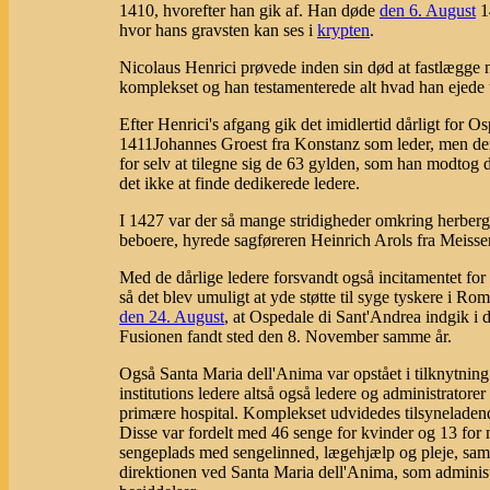
1410, hvorefter han gik af. Han døde
den 6. August
1
hvor hans gravsten kan ses i
krypten
.
Nicolaus Henrici prøvede inden sin død at fastlægge n
komplekset og han testamenterede alt hvad han ejede ti
Efter Henrici's afgang gik det imidlertid dårligt for
1411Johannes Groest fra Konstanz som leder, men denn
for selv at tilegne sig de 63 gylden, som han modtog 
det ikke at finde dedikerede ledere.
I 1427 var der så mange stridigheder omkring herberg 
beboere, hyrede sagføreren Heinrich Arols fra Meissen 
Med de dårlige ledere forsvandt også incitamentet for 
så det blev umuligt at yde støtte til syge tyskere i Ro
den 24. August
, at Ospedale di Sant'Andrea indgik 
Fusionen fandt sted den 8. November samme år.
Også Santa Maria dell'Anima var opstået i tilknytning 
institutions ledere altså også ledere og administrato
primære hospital. Komplekset udvidedes tilsyneladende 
Disse var fordelt med 46 senge for kvinder og 13 for 
sengeplads med sengelinned, lægehjælp og pleje, samt k
direktionen ved Santa Maria dell'Anima, som administ