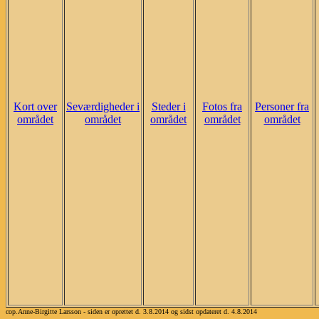
Kort over
Seværdigheder i
Steder i
Fotos fra
Personer fra
området
området
området
området
området
cop.Anne-Birgitte Larsson - siden er oprettet d. 3.8.2014 og sidst opdateret d. 4.8.2014