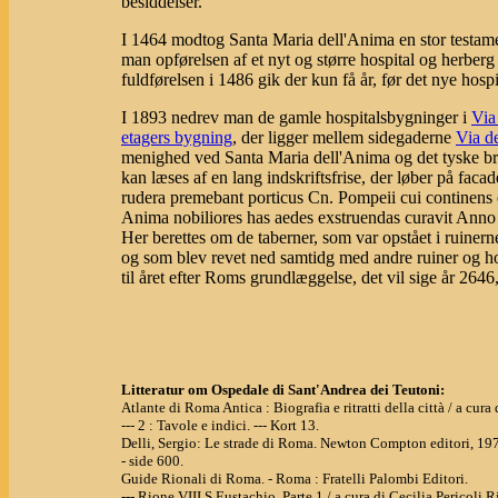
besiddelser.
I 1464 modtog Santa Maria dell'Anima en stor testam
man opførelsen af et nyt og større hospital og herber
fuldførelsen i 1486 gik der kun få år, før det nye hosp
I 1893 nedrev man de gamle hospitalsbygninger i
Via
etagers bygning
, der ligger mellem sidegaderne
Via de
menighed ved Santa Maria dell'Anima og det tyske b
kan læses af en lang indskriftsfrise, der løber på faca
rudera premebant porticus Cn. Pompeii cui continens e
Anima nobiliores has aedes exstruendas curavit
Her berettes om de taberner, som var opstået i ruinern
og som blev revet ned samtidg med andre ruiner og hosp
til året efter Roms grundlæggelse, det vil sige år 2646,
Litteratur om Ospedale di Sant'Andrea dei Teutoni:
Atlante di Roma Antica : Biografia e ritratti della città / a cu
--- 2 : Tavole e indici. --- Kort 13.
Delli, Sergio: Le strade di Roma. Newton Compton editori, 19
- side 600.
Guide Rionali di Roma. - Roma : Fratelli Palombi Editori.
--- Rione VIII S.Eustachio, Parte 1 / a cura di Cecilia Pericoli Ri