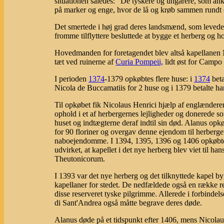
situationen således: "De tyskere og ungarere, som ank
på marker og enge, hvor de lå og krøb sammen rundt o
Det smertede i høj grad deres landsmænd, som levede 
fromme tilflyttere besluttede at bygge et herberg og h
Hovedmanden for foretagendet blev altså kapellanen 
tæt ved ruinerne af
Curia Pompeii,
lidt øst for Campo 
I perioden
1374
-1379 opkøbtes flere huse: i
1374
beta
Nicola de Buccamatiis for 2 huse og i 1379 betalte han
Til opkøbet fik Nicolaus Henrici hjælp af englændere
ophold i et af herbergernes lejligheder og donerede so
huset og indtægterne deraf indtil sin død. Alanus op
for 90 floriner og overgav denne ejendom til herberge
naboejendomme. I 1394, 1395, 1396 og 1406 opkøbte ha
udvirket, at kapellet i det nye herberg blev viet til ha
Theutonicorum.
I 1393 var det nye herberg og det tilknyttede kapel 
kapellaner for stedet. De nedfældede også en række r
disse reserveret tyske pilgrimme. Allerede i forbinde
di Sant'Andrea også måtte begrave deres døde.
Alanus døde på et tidspunkt efter 1406, mens Nicolau