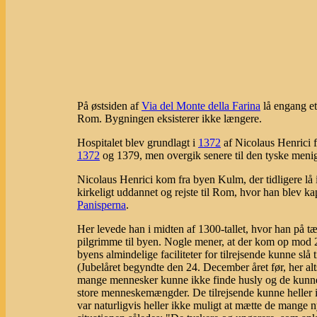
På østsiden af
Via del Monte della Farina
lå engang et 
Rom. Bygningen eksisterer ikke længere.
Hospitalet blev grundlagt i
1372
af Nicolaus Henrici 
1372
og 1379, men overgik senere til den tyske meni
Nicolaus Henrici kom fra byen Kulm, der tidligere lå
kirkeligt uddannet og rejste til Rom, hvor han blev ka
Panisperna
.
Her levede han i midten af 1300-tallet, hvor han på t
pilgrimme til byen. Nogle mener, at der kom op mod 2 mi
byens almindelige faciliteter for tilrejsende kunne slå t
(Jubelåret begyndte den 24. December året før, her alt
mange mennesker kunne ikke finde husly og de kunne h
store menneskemængder. De tilrejsende kunne heller ik
var naturligvis heller ikke muligt at mætte de mange 