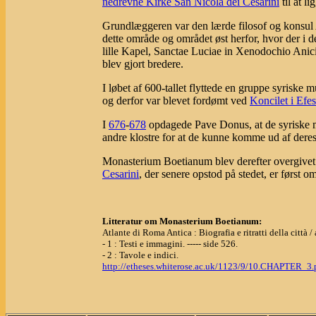
nedrevne Kirke San Nicola dei Cesarini
til at li
Grundlæggeren var den lærde filosof og konsul 
dette område og området øst herfor, hvor der i 
lille Kapel, Sanctae Luciae in Xenodochio Anici
blev gjort bredere.
I løbet af 600-tallet flyttede en gruppe syriske 
og derfor var blevet fordømt ved
Koncilet i Efe
I
676
-
678
opdagede Pave Donus, at de syriske
andre klostre for at de kunne komme ud af deres
Monasterium Boetianum blev derefter overgivet t
Cesarini
, der senere opstod på stedet, er først o
Litteratur om Monasterium Boetianum:
Atlante di Roma Antica : Biografia e ritratti della città
- 1 : Testi e immagini. ----- side 526.
- 2 : Tavole e indici.
http://etheses.whiterose.ac.uk/1123/9/10.CHAPTER_3.