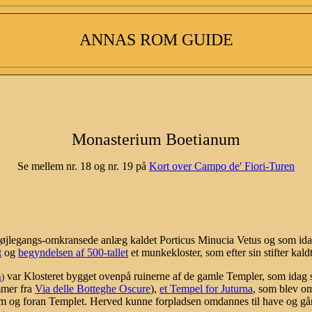
ANNAS ROM GUIDE
Monasterium Boetianum
Se mellem nr. 18 og nr. 19 på
Kort over Campo de' Fiori-Turen
 søjlegangs-omkransede anlæg kaldet Porticus Minucia Vetus og som ida
t
og
begyndelsen af 500-tallet
et munkekloster, som efter sin stifter ka
var Klosteret bygget ovenpå ruinerne af de gamle Templer, som idag
n
)
mmer fra
Via delle Botteghe Oscure
),
et Tempel for Juturna
, som blev o
t om og foran Templet. Herved kunne forpladsen omdannes til have og 