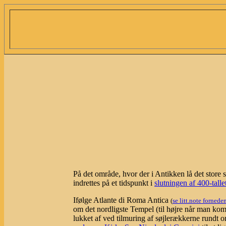
På det område, hvor der i Antikken lå det store
indrettes på et tidspunkt i
slutningen af 400-talle
Ifølge Atlante di Roma Antica
(
se litt.note fornede
om det nordligste Tempel (til højre når man ko
lukket af ved tilmuring af søjlerækkerne rund