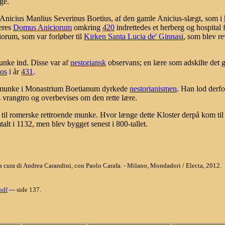
gge.
Anicius Manlius Severinus Boetius, af den gamle Anicius-slægt, som i
deres
Domus Aniciorum
omkring
420
indrettedes et herberg og hospital
orum, som var forløber til
Kirken Santa Lucia de' Ginnasi
, som blev re
munke ind. Disse var af
nestoriansk
observans; en lære som adskilte det
sos
i år
431
.
 munke i Monastrium Boetianum dyrkede
nestorianismen
. Han lod derf
 vrangtro og overbevises om den rette lære.
il romerske rettroende munke. Hvor længe dette Kloster derpå kom til 
mtalt i 1132, men blev bygget senest i 800-tallet.
 / a cura di Andrea Carandini, con Paolo Carafa. - Milano, Mondadori / Electa, 2012.
pdf
--- side 137.