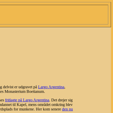
g delvist er udgravet på
Largo Argentina
,
ldtes Monasterium Boetianum.
 ses
fritlagte på Largo Argentina
. Det drejer sig
mdannet til Kapel, mens området omkring blev
gårdsplads for munkene. Her kom senere
den nu