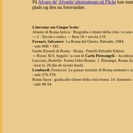
På
Alvaro de' Alvariis' photostream på Flickr
kan man 
plads og den nu forsvundne.
Litteratur om Cinque Scole:
Atlante di Roma Antica : Biografia e ritratti della città / a cu
--- 2 : Tavole e indici. --- Kort 18 + tavola 219.
Fornari, Salvatore
: La Roma del Ghetto. Palombi, 1984.
- side 96B + 181.
Guide Rionali di Roma. - Roma : Fratelli Palombi Editori.
--- Rione XI S. Angelo / a cura di
Carlo Pietrangeli
. - 4a edizi
Lanciani, Rodolfo: Forma Urbis Romae. 1. Ristampa. Roma, Ed
- kort nr. 28 (før de nyeste fund).
Lombardi
, Ferruccio: Le piazze storiche di Roma esistenti 
- side 376-378.
Roma Sacra : guida alle chiese della città eterna. 14. itinerario 
- side 49-54.