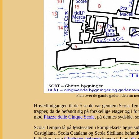
Plan over de gamle gader i den nu n
Hovedindgangen til de 5 scole var gennem Scola Temp
trapper, da de befandt sig på forskellige etager og i
mod
Piazza delle Cinque Scole
, på dennes sydside, s
Scola Tempio lå på førstesalen i kompleksets højre si
Castigliana, Scola Catalana og Scola Siciliana befandt
fattigdom, som
Ghettoens
beboere
levede i, fandt
de
a