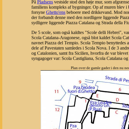
På
Pladsens
vestside stod den høje mur, som afgræns
familiens kompleks af bygninger. Op af muren blev i b
forsyne
Ghetto'ens
beboere med drikkevand. Mod nor
der forbandt denne med den nordligere liggende Piazz
sydligere liggende Piazza Catalana og Strada della Fi
De 5 scole, som også kaldtes "Scole delli Hebrei", va
Scola Catalana-Aragonese, også blot kaldet Scola Ca
navnet Piazza del Tempio. Scola Tempio benyttedes 
dele af Pavestaten samledes i Scola Nova. I de 3 andr
og Catalonien, samt fra Sicilien, hvorfra de var bleve
syngagoger var: Scola Castigliana, Scola Catalana og 
Plan over de gamle gader i den nu n