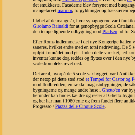
det smukkeste. Facaderne blev forsynet med buegange
mangefarvet
marmor
, forgyldninger og træskærearbej
I løbet af de mange år, hvor synagogerne var i funktio
Girolamo Rainaldi
for at genopbygge Scola Catalana
den tempellignende udbygning mod
Pladsen
ud for S
Efter Roms indlemmelse i det nye Kongerige Italien v
saneres, hvilket endte med en total nedrivning. De 5 
opført i området mod øst. Inden dette var sket, led ko
inventar kunne dog reddes og flyttes over i den nye b
scole-kompleks revet ned.
Det areal, hvorpå de 5 scole var bygget, var i Antikk
der netop på dette sted stod
et Tempel for Castor og Po
mod flodbredden, en række magasinbygninger, de så
bygningerne og mange andre huse i
Ghetto'en
var byg
herunder kan findes kældre og rester af Ghetto-bygnin
og her har man i 1980'erne og frem fundet flere antik
Progresso /
Piazza delle Cinque Scole
.