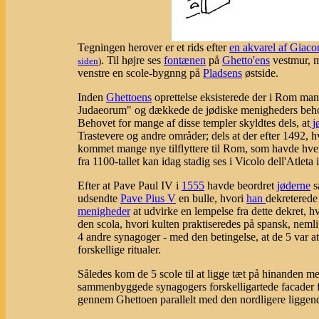
Tegningen herover er et rids efter
en akvarel af Giac
. Til højre ses
fontænen
på
Ghetto'ens
vestmur, m
siden
)
venstre en scole-bygnng på
Pladsens
østside.
Inden
Ghettoens
oprettelse eksisterede der i Rom man
Judaeorum" og dækkede de jødiske menigheders behov f
Behovet for mange af disse templer skyldtes dels, at
j
Trastevere og andre områder; dels at der efter 1492, h
kommet mange nye tilflyttere til Rom, som havde hver 
fra 1100-tallet kan idag stadig ses i Vicolo dell'Atleta 
Efter at Pave Paul IV i
1555
havde beordret
jøderne
s
udsendte
Pave Pius V
en bulle, hvori
han
dekreterede
menigheder
at udvirke en lempelse fra dette dekret, 
den scola, hvori kulten praktiseredes på spansk, nemlig
4 andre synagoger - med den betingelse, at de 5 var at
forskellige ritualer.
Således kom de 5 scole til at ligge tæt på hinanden m
sammenbyggede synagogers forskelligartede facader fy
gennem Ghettoen parallelt med den nordligere liggend