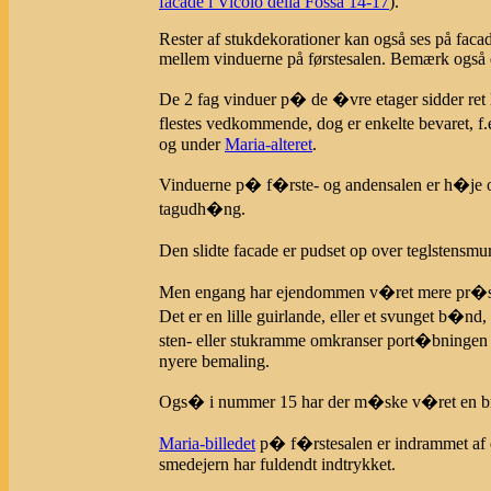
facade i Vicolo della Fossa 14-17
).
Rester af stukdekorationer kan også ses på fac
mellem vinduerne på førstesalen. Bemærk også et 
De 2 fag vinduer p� de �vre etager sidder ret l
flestes vedkommende, dog er enkelte bevaret, f
og under
Maria-alteret
.
Vinduerne p� f�rste- og andensalen er h�je og
tagudh�ng.
Den slidte facade er pudset op over teglstensmu
Men engang har ejendommen v�ret mere pr�sentab
Det er en lille guirlande, eller et svunget b�nd, 
sten- eller stukramme omkranser port�bningen 
nyere bemaling.
Ogs� i nummer 15 har der m�ske v�ret en b
Maria-billedet
p� f�rstesalen er indrammet af en
smedejern har fuldendt indtrykket.