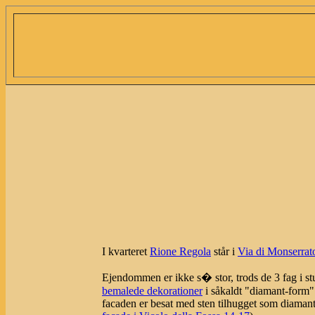
I kvarteret
Rione Regola
står i
Via di Monserrat
Ejendommen er ikke s� stor, trods de 3 fag i s
bemalede dekorationer
i såkaldt "diamant-form".
facaden er besat med sten tilhugget som diamante