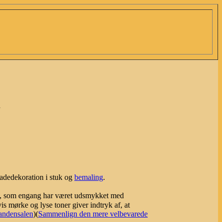
n
cadedekoration i stuk og
bemaling
.
ade, som engang har været udsmykket med
s mørke og lyse toner giver indtryk af, at
andensalen
)(
Sammenlign den mere velbevarede