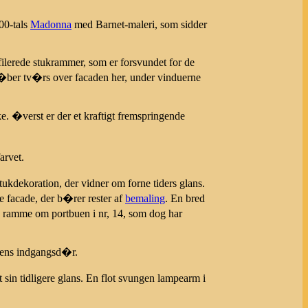
00-tals
Madonna
med Barnet-maleri, som sidder
filerede stukrammer, som er forsvundet for de
 l�ber tv�rs over facaden her, under vinduerne
 �verst er der et kraftigt fremspringende
arvet.
kdekoration, der vidner om forne tiders glans.
kke facade, der b�rer rester af
bemaling
. En bred
 ramme om portbuen i nr, 14, som dog har
ens indgangsd�r.
in tidligere glans. En flot svungen lampearm i