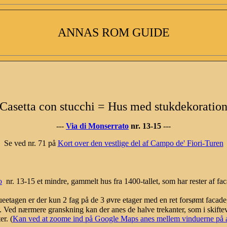
ANNAS ROM GUIDE
Casetta con stucchi = Hus med stukdekoratio
---
Via di Monserrato
nr. 13-15
---
Se ved nr. 71 på
Kort over den vestlige del af Campo de' Fiori-Turen
o
nr. 13-15 et mindre, gammelt hus fra 1400-tallet, som har rester af fa
tueetagen er der kun 2 fag på de 3 øvre etager med en ret forsømt fac
 Ved nærmere granskning kan der anes de halve trekanter, som i skiftevi
r. (
Kan ved at zoome ind på Google Maps anes mellem vinduerne på 