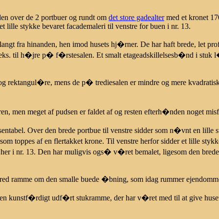
aden over de 2 portbuer og rundt om
det store gadealter
med et kronet 17
lille stykke bevaret facademaleri til venstre for buen i nr. 13.
angt fra hinanden, hen imod husets hj�rner. De har haft brede, let pro
.eks. til h�jre p� f�rstesalen. Et smalt etageadskillelsesb�nd i stuk
 rektangul�re, mens de p� trediesalen er mindre og mere kvadratiske.
ren, men meget af pudsen er faldet af og resten efterh�nden noget misf
el. Over den brede portbue til venstre sidder som n�vnt en lille stu
som toppes af en flertakket krone. Til venstre herfor sidder et lille sty
her i nr. 13. Den har muligvis ogs� v�ret bemalet, ligesom den brede
red ramme om den smalle buede �bning, som idag rummer ejendomm
 kunstf�rdigt udf�rt stukramme, der har v�ret med til at give huset s