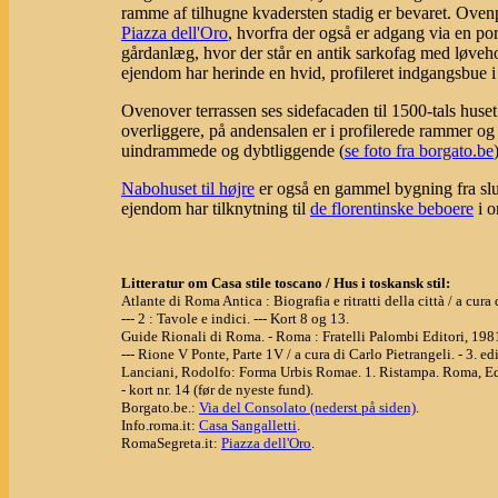
ramme af tilhugne kvadersten stadig er bevaret. Oven
Piazza dell'Oro
, hvorfra der også er adgang via en port
gårdanlæg, hvor der står en antik sarkofag med løve
ejendom har herinde en hvid, profileret indgangsbue 
Ovenover terrassen ses sidefacaden til 1500-tals huset.
overliggere, på andensalen er i profilerede rammer og
uindrammede og dybtliggende (
se foto fra borgato.be
Nabohuset til højre
er også en gammel bygning fra slut
ejendom har tilknytning til
de florentinske beboere
i o
Litteratur om Casa stile toscano / Hus i toskansk stil:
Atlante di Roma Antica : Biografia e ritratti della città / a cu
--- 2 : Tavole e indici. --- Kort 8 og 13.
Guide Rionali di Roma. - Roma : Fratelli Palombi Editori, 198
--- Rione V Ponte, Parte 1V / a cura di Carlo Pietrangeli. - 3. edi
Lanciani, Rodolfo: Forma Urbis Romae. 1. Ristampa. Roma, Ed
- kort nr. 14 (før de nyeste fund).
Borgato.be.:
Via del Consolato (nederst på siden)
.
Info.roma.it:
Casa Sangalletti
.
RomaSegreta.it:
Piazza dell'Oro
.