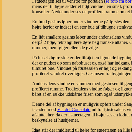
I stueetagen ses til venstre for portalen (
se foto fra bo
mens der til højre sidder et højt vindue i en smal, pr
konsoller. Nedenunder ses en profileret ramme om et
En bred gesims løber under vinduerne på førstesalen. H
højre herfor er indsat i en stor bue af tilhugne stenkva
En lidt smallere gesims løber under andensalens vindu
derpå 2 høje, rektangulære døre bag franske altaner. 
rammer, men følger ellers de øvrige.
På husets højre side er der tilføjet en lignende bygni
der er pudset op som nabohuset og også har indgang her
tilmuret bue. Vinduet på førstesalen er højt og rektan
profileret vandret overligger. Gesimsen fra bygningen t
Andensalens vindue er sammen med gesimsen til gengæl
profileret ramme. Trediesalens vindue følger og ligne
båret af en række udskårne friser, som også udsmyk
Denne del af bygningen er muligvis opført under Sanga
facaden mod
Via del Consolato
ud for førstesalens vi
afsluttet her, da der i stueetagen til højre ses en lod
beskyttelse af hushjørner.
Idag står der imidlertid til højre for stueetagen en lil