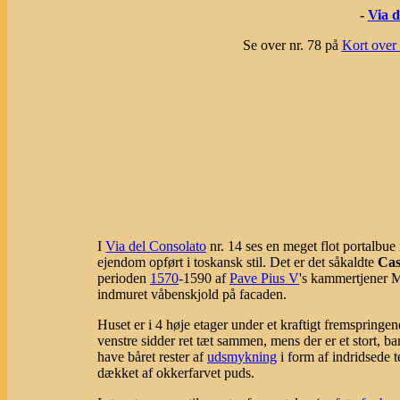
-
Via d
Se over nr. 78 på
Kort over 
I
Via del Consolato
nr. 14 ses en meget flot portalbue 
ejendom opført i toskansk stil. Det er det såkaldte
Cas
perioden
1570
-1590 af
Pave Pius V
's kammertjener M
indmuret våbenskjold på facaden.
Huset er i 4 høje etager under et kraftigt fremspringe
venstre sidder ret tæt sammen, mens der er et stort, ba
have båret rester af
udsmykning
i form af indridsede 
dækket af okkerfarvet puds.