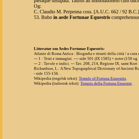
pleraque dissipata. Taurus ad immolationem cum ducere
Og:
C. Claudio M. Perpenna coss. [A.U.C. 662 / 92 B.C.
53. Bubo
in aede Fortunae Equestris
comprehensus 
Litteratur om Aedes Fortunae Equestris:
Atlante di Roma Antica : Biografia e ritratti della città / a cu
--- 1 : Testi e immagini. ---- side 501 (IX 1585) + noter (150 og
--- 2 : Tavole e indici. --- Tav. 208, 214, Regione IX. samt Kort
Richardson, L.: A New Topographical Dictionary of Ancient R
- side 155-156. .
Wikipedia (engelsk tekst):
Temple of Fortuna Equestris
.
Wikipedia (italiensk tekst):
Tempio della Fortuna Equestre
.