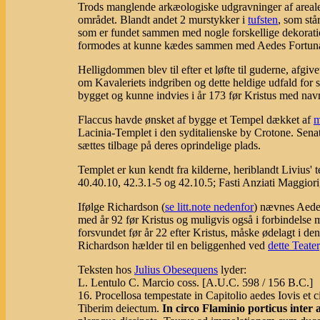
Trods manglende arkæologiske udgravninger af areale
området. Blandt andet 2 murstykker i
tufsten
, som st
som er fundet sammen med nogle forskellige dekorat
formodes at kunne kædes sammen med Aedes Fortuna
Helligdommen blev til efter et løfte til guderne, afgiv
om Kavaleriets indgriben og dette heldige udfald for s
bygget og kunne indvies i år 173 før Kristus med nav
Flaccus havde ønsket af bygge et Tempel dækket af
m
Lacinia-Templet i den syditalienske by Crotone. Senat
sættes tilbage på deres oprindelige plads.
Templet er kun kendt fra kilderne, heriblandt Livius' 
40.40.10, 42.3.1-5 og 42.10.5; Fasti Anziati Maggiori, 
Ifølge Richardson (
se litt.note nedenfor
) nævnes Aedes
med år 92 før Kristus og muligvis også i forbindelse m
forsvundet før år 22 efter Kristus, måske ødelagt i de
Richardson hælder til en beliggenhed ved
dette Teater
Teksten hos
Julius Obesequens
lyder:
L. Lentulo C. Marcio coss. [A.U.C. 598 / 156 B.C.]
16. Procellosa tempestate in Capitolio aedes Iovis et
Tiberim deiectum.
In circo Flaminio porticus inter