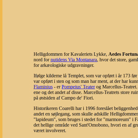
Helligdommen for Kavaleriets Lykke,
Aedes Fortuna
nord for
nutidens Via Montanara
, hvor det store, gam
for arkæologiske udgravninger.
Ifølge kilderne lå Templet, som var opført i år 173 før
var opført i sten og som man har ment, at der har kunn
Flaminius
- er
Pompeius' Teater
og Marcellus-Teatret. 
ene og det andet af disse. Marcellus-Teatrets store rui
på østsiden af Campo de' Fiori.
Historikeren Coarelli har i 1996 foreslået beliggenhed
andet en søjlegang, som skulle adskille Helligdomme
"lapideum", som bruges i stedet for "marmoreum" i Fa
det hellige område ved Sant'Omobono, hvori en af gr
været involveret.