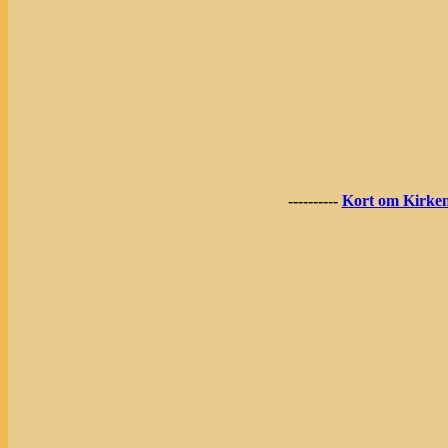
----------
Kort om Kirke