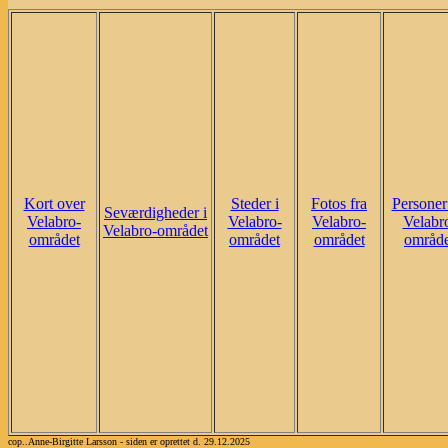
Kort over
Steder i
Fotos fra
Personer
Seværdigheder i
Velabro-
Velabro-
Velabro-
Velabr
Velabro-området
området
området
området
område
cop..Anne-Birgitte Larsson - siden er oprettet d. 29.12.2025