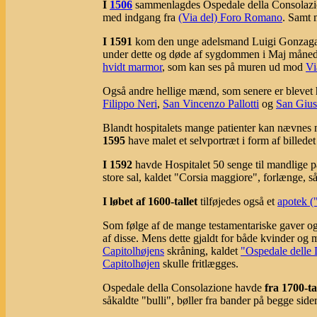
I
1506
sammenlagdes Ospedale della Consolazi
med indgang fra
(Via del) Foro Romano
. Samt
I 1591
kom den unge adelsmand Luigi Gonzaga på 
under dette og døde af sygdommen i Maj måned 
hvidt marmor
, som kan ses på muren ud mod
Vi
Også andre hellige mænd, som senere er blevet h
Filippo Neri
,
San Vincenzo Pallotti
og
San Gius
Blandt hospitalets mange patienter kan nævnes m
1595
have malet et selvportræt i form af bille
I 1592
havde Hospitalet 50 senge til mandlige p
store sal, kaldet "Corsia maggiore", forlænge, så 
I løbet af 1600-tallet
tilføjedes også et
apotek (
Som følge af de mange testamentariske gaver og
af disse. Mens dette gjaldt for både kvinder og 
Capitolhøjens
skråning, kaldet
"Ospedale delle
Capitolhøjen
skulle fritlægges.
Ospedale della Consolazione havde
fra 1700-ta
såkaldte "bulli", bøller fra bander på begge side