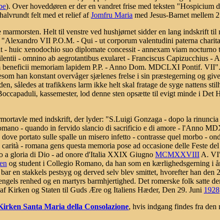
be
). Over hoveddøren er der en vandret frise med teksten "Hospicium d
halvrundt felt med et relief af
Jomfru Maria
med Jesus-Barnet mellem 2 
re marmorsten. Helt til venstre ved hushjørnet sidder en lang indskrift t
: "Alexandro VII P.O.M. - Qui - ut corporum valentudini paterna chari
ilat - huic xenodochio suo diplomate concessit - annexam viam nocturno 
silentii - omnino ab aegrotantibus exularet - Franciscus Capizucchius - 
m beneficii memoriam lapidem P.P. - Anno Dom. MDCLXI Pontif. VII". 
om han konstant overvåger sjælenes frelse i sin præstegerning og giver 
den, således at trafikkens larm ikke helt skal fratage de syge nattens st
Boccapaduli, kassemester, lod denne sten opsætte til evigt minde i Det 
ortavle med indskrift, der lyder: "S.Luigi Gonzaga - dopo la rinuncia al
Romano - quando in fervido slancio di sacrificio e di amore - l'Anno MD
 dove portato sulle spalle un misero infetto - contrasse quel morbo - ond
i carità - romana gens questa memoria pose ad occasione delle Feste del
to a gloria di Dio - ad onore d'Italia XXIX Giugno
MCMXXVIII
A. VI"
nen
og student i Collegio Romano, da han som en kærlighedsgerning i år 1
bar en stakkels pestsyg og derved selv blev smittet, hvorefter han den 2
engels renhed og en martyrs barmhjertighed. Det romerske folk satte den
et af Kirken og Staten til Guds Ære og Italiens Hæder, Den 29. Juni
1928
Kirken Santa Maria della Consolazione
, hvis indgang findes fra den