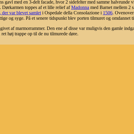
s gavl med en 3-delt facade, hvor 2 sidefelter med samme halvrunde vin
 Dørkarmen toppes af et lille relief af
Madonna
med Barnet mellem 2 s
, der var blevet samlet
i Ospedale della Consolazione i
1506
. Ovenover 
tige og syge. På et senere tidspunkt blev porten tilmuret og omdannet ti
omgivet af marmorrammer. Den ene af disse var muligvis den gamle indga
 ret høj trappe op til de nu tilmurede døre.
itratti della città / a cura di Andrea Carandini, con Paolo Carafa. - Milano, Mondad
i.
. - Nuova edizione aggiornata. - 1992. ------- side 70, 73, 74, 77, 78, 79, 84.
oma, Edizioni Quasar, 1990-2007.
pton editori, 2007. (Tradizioni italiane, 62)
ne
.
lla Consolazione
.