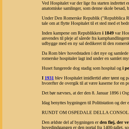
Ved Hospitalet var der lige fra starten indrette
anatomiske samlinger, som denne skole besad, ble
Under Den Romerske Republik ("Repubblica 
tale om at flytte Hospitalet til et sted med et bed
Inden kampene om Republikken
i 1849
var Hosp
anvendes til pleje af sårede fra kamphandlinge
udbygge med en ny sal dedikeret til den romers
Da Rom blev hovedstaden i det nye og samlede
romerske hospitaler lagt ind under en samlet myn
Huset fungerede dog stadig som hospital og
i p
I
1931
blev Hospitalet imidlertid atter tømt og 
hvorefter de overgik til at være kaserne for en
Det bør nævnes, at der den 8. Januar 1896 i Ospe
Idag benyttes bygningen til Politistation og der e
RUNDT OM OSPEDALE DELLA CONSOL
Den ældste del af bygningen er
den fløj, der 
hovedindgangen er den portal fra 1400-tallet, 