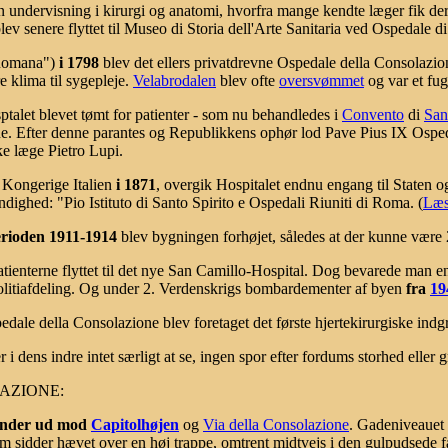
t en undervisning i kirurgi og anatomi, hvorfra mange kendte læger fik de
v senere flyttet til Museo di Storia dell'Arte Sanitaria ved Ospedale di
Romana")
i 1798
blev det ellers privatdrevne Ospedale della Consolaz
re klima til sygepleje.
Velabrodalen
blev ofte
oversvømmet
og var et fug
talet blevet tømt for patienter - som nu behandledes i
Convento
di
San
rne. Efter denne parantes og Republikkens ophør lod Pave Pius IX Osp
ke læge Pietro Lupi.
 Kongerige Italien
i 1871
, overgik Hospitalet endnu engang til Staten 
dighed: "Pio Istituto di Santo Spirito e Ospedali Riuniti di Roma. (
Læs
erioden 1911-1914
blev bygningen forhøjet, således at der kunne være 
patienterne flyttet til det nye San Camillo-Hospital. Dog bevarede man 
 politiafdeling. Og under 2. Verdenskrigs bombardementer af byen
fra
19
dale della Consolazione blev foretaget det første hjertekirurgiske indg
r i dens indre intet særligt at se, ingen spor efter fordums storhed eller 
AZIONE:
vender ud mod
Capitolhøjen
og
Via della Consolazione
. Gadeniveauet 
som sidder hævet over en høj trappe, omtrent midtvejs i den gulpudsed