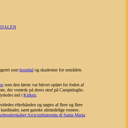
ODALEN
ngeret som
hospital
og skadestue for områdets
ne
som den første var blevet opført for foden af
e, der ventede på deres straf på Campidoglio.
lyttedes ind i
Kirken
.
idedes efterhånden og søgtes af flere og flere
 kardinaler, samt ganske almindelige romere.
ebroderskabet Arciconfraternita di Santa Maria