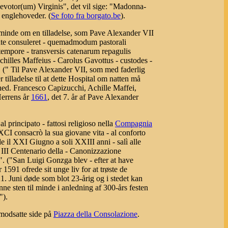
evotor(um) Virginis", det vil sige: "Madonna-
englehoveder. (
Se foto fra borgato.be
).
il minde om en tilladelse, som Pave Alexander VII
tate consuleret - quemadmodum pastorali
tempore - transversis catenarum repagulis
Achilles Maffeius - Carolus Gavottus - custodes -
(" Til Pave Alexander VII, som med faderlig
tilladelse til at dette Hospital om natten må
ilhed. Francesco Capizucchi, Achille Maffei,
Herrens år
1661
, det 7. år af Pave Alexander
 principato - fattosi religioso nella
Compagnia
XCI consacrò la sua giovane vita - al conforto
e il XXI Giugno a soli XXIII anni - salì alle
 III Centenario della - Canonizzazione
. ("San Luigi Gonzga blev - efter at have
591 ofrede sit unge liv for at trøste de
1. Juni døde som blot 23-årig og i stedet kan
ne sten til minde i anledning af 300-års festen
").
 modsatte side på
Piazza della Consolazione
.