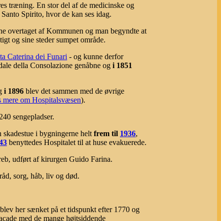
res træning. En stor del af de medicinske og
 Santo Spirito, hvor de kan ses idag.
ione overtaget af Kommunen og man begyndte at
tigt og sine steder sumpet område.
ta Caterina dei Funari
- og kunne derfor
edale della Consolazione genåbne og
i 1851
og
i 1896
blev det sammen med de øvrige
 mere om Hospitalsvæsen
).
240 sengepladser.
en skadestue i bygningerne helt
frem til
1936
,
43
benyttedes Hospitalet til at huse evakuerede.
reb, udført af kirurgen Guido Farina.
gråd, sorg, håb, liv og død.
blev her sænket på et tidspunkt efter 1770 og
e facade med de mange højtsiddende