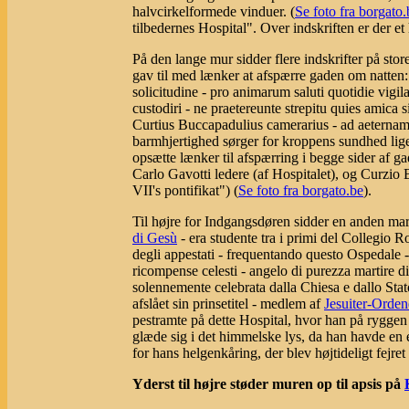
halvcirkelformede vinduer. (
Se foto fra borgato.
tilbedernes Hospital". Over indskriften er der et 
På den lange mur sidder flere indskrifter på sto
gav til med lænker at afspærre gaden om natten
solicitudine - pro animarum saluti quotidie vig
custodiri - ne praetereunte strepitu quies amica 
Curtius Buccapadulius camerarius - ad aeterna
barmhjertighed sørger for kroppens sundhed liges
opsætte lænker til afspærring i begge sider af ga
Carlo Gavotti ledere (af Hospitalet), og Curzio 
VII's pontifikat") (
Se foto fra borgato.be
).
Til højre for Indgangsdøren sidder en anden marm
di Gesù
- era studente tra i primi del Collegio 
degli appestati - frequentando questo Ospedale -
ricompense celesti - angelo di purezza martire d
solennemente celebrata dalla Chiesa e dallo Sta
afslået sin prinsetitel - medlem af
Jesuiter-Orde
pestramte på dette Hospital, hvor han på ryggen 
glæde sig i det himmelske lys, da han havde en 
for hans helgenkåring, der blev højtideligt fejr
Yderst til højre støder muren op til apsis på