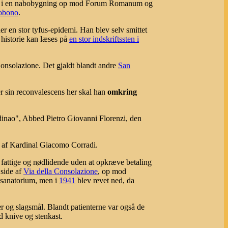
å i en nabobygning op mod Forum Romanum og
obono
.
 en stor tyfus-epidemi. Han blev selv smittet
 historie kan læses på
en stor indskriftssten i
Consolazione. Det gjaldt blandt andre
San
r sin reconvalescens her skal han
omkring
rdinao", Abbed Pietro Giovanni Florenzi, den
e af Kardinal Giacomo Corradi.
fattige og nødlidende uden at opkræve betaling
side af
Via della Consolazione
, op mod
m sanatorium, men i
1941
blev revet ned, da
er og slagsmål. Blandt patienterne var også de
d knive og stenkast.