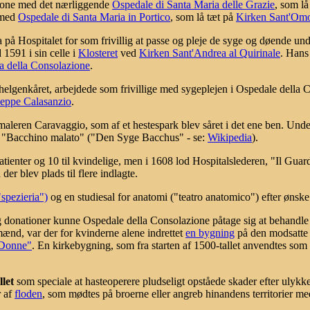
one med det nærliggende
Ospedale di Santa Maria delle Grazie
, som l
 med
Ospedale di Santa Maria in Portico
, som lå tæt på
Kirken Sant'Om
Hospitalet for som frivillig at passe og pleje de syge og døende under
1591 i sin celle i
Klosteret
ved
Kirken Sant'Andrea al Quirinale
. Hans
a della Consolazione
.
elgenkåret, arbejdede som frivillige med sygeplejen i Ospedale della 
eppe Calasanzio
.
aleren Caravaggio, som af et hestespark blev såret i det ene ben. Unde
det "Bacchino malato" ("Den Syge Bacchus" - se:
Wikipedia
).
atienter og 10 til kvindelige, men i 1608 lod Hospitalslederen, "Il Gua
der blev plads til flere indlagte.
"spezieria")
og en studiesal for anatomi ("teatro anatomico") efter ønsk
 donationer kunne Ospedale della Consolazione påtage sig at behandle 
mænd, var der for kvinderne alene indrettet
en bygning
på den modsatte 
 Donne"
. En kirkebygning, som fra starten af 1500-tallet anvendtes so
llet
som speciale at hasteoperere pludseligt opståede skader efter ulykk
r af
floden
, som mødtes på broerne eller angreb hinandens territorier me