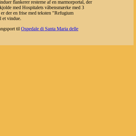
duer flankerer resterne af en marmorportal, der
kjolde med Hospitalets våbensmærke med 3
er der en frise med teksten "Refugium
l et vindue.
ngsport til
Ospedale di Santa Maria delle
ori / Electa, 2012.