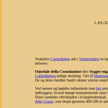
LÆS O
Nedenfor
Capitolhøjen
står i
Velabrodalen
en la
beboere:
Ospedale della Consolazione
blev
bygget eng
Capitolhøjens
østlige skråning. Viet til
Madonna 
De og deres familier fandt i denne yderste stund 
Ved messer og højtider indsamlede man
her
peng
indbyggere, hvoraf mange testamenterede store b
Disse samledes efterhånden i et lægbroderskab,
delle Grazie
, som derpå igennem 400-500 år sør