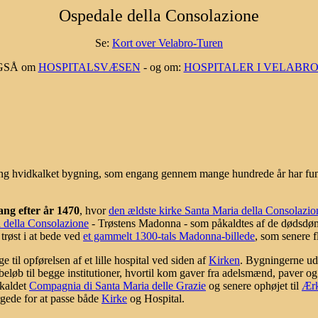
Ospedale della Consolazione
Se:
Kort over Velabro-Turen
GSÅ om
HOSPITALSVÆSEN
- og om:
HOSPITALER I VELABR
ng hvidkalket bygning, som engang gennem mange hundrede år har fu
ang efter år 1470
, hvor
den ældste kirke Santa Maria della Consolazio
della Consolazione
- Trøstens Madonna - som påkaldtes af de dødsdømt
trøst i at bede ved
et gammelt 1300-tals Madonna-billede
, som senere f
e til opførelsen af et lille hospital ved siden af
Kirken
. Bygningerne udv
eløb til begge institutioner, hvortil kom gaver fra adelsmænd, paver og
 kaldet
Compagnia di Santa Maria delle Grazie
og senere ophøjet til
Ærk
gede for at passe både
Kirke
og Hospital.