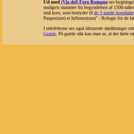
Ud mod
(Via del) Foro Romano
ses bygningen
muligvis stammer fra begyndelsen af 1500-tallet.
små kors, som hentyder til
de 3 gamle hospitaler
Pauper(um) et Infirmor(um)" : Refugie for de fat
I sidefelterne ses også tilmurede døråbninger 
Grazie
. På gamle stik kan man se, at der førte en
Litteratur om Ospedale della Consolazione:
Carandini, Andrea: Atlante di Roma Antica : Biografia e r
- 2 : Tavole e indici. ---- Kort nr. 19.
Guide Rionali di Roma. - Roma : Fratelli Palombi Editor
--- Rione X Campitelli, Parte Prima / di Carlo Pietrangeli
Lanciani, Rodolfo: Forma Urbis Romae. 1. Ristampa. R
- kort nr. 29 - NB:før de nyeste fund !
Rendina, Claudio: Le chiese di Roma. Roma, Newton Com
- side 369.
borgato.be:
Via della Consolazione - 2
.
Comune.roma.it:
Il complesso della Consolazione...
Roma Segreta:
S.Maria della Consolazione
.
Info.roma.it:
Ospedale di Santa Maria della Consolazio
Wikipedia (italiensk tekst):
Ospedale di Santa Maria de