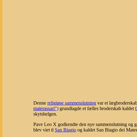
Denne
religiøse sammenslutning
var et lægbroderska
materassari")
grundlagde et fælles broderskab kaldet
skytshelgen.
Pave Leo X godkendte den nye sammenslutning og ga
blev viet tl
San Biagio
og kaldet San Biagio dei Mater