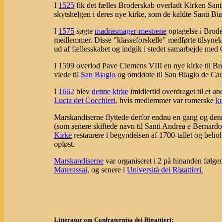
I
1525
fik det fælles Broderskab overladt Kirken San
skytshelgen i deres nye kirke, som de kaldte Santi Bia
I
1575
søgte
madrasmager-mestrene
optagelse i Brode
medlemmer. Disse "klasseforskelle" medførte tilsynel
ud af fællesskabet og indgik i stedet samarbejde med 
I 1599 overlod Pave Clemens VIII en nye kirke til Bro
viede til
San Biagio
og omdøbte til San Biagio de Cac
I
1662
blev
denne kirke
imidlertid overdraget til et a
Lucia dei Cocchieri
, hvis medlemmer var romerske
k
Marskandiserne flyttede derfor endnu en gang og den
(som senere skiftede navn til Santi Andrea e Bernardo
Kirke
restaurere i begyndelsen af 1700-tallet og beho
opløst.
Marskandiserne
var organiseret i 2 på hinanden følg
Materassai
, og senere i
Università dei Rigattieri.
Litteratur om Confraternita dei Rigattieri: